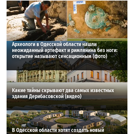
В одесском жилмассиве Радужном погиб 26-летний
мужчина: что известно
3
27-07-2026 в 13:47
ВИБОР РЕДАКЦИИ
Археологи в Одесской области нашли
неожиданный артефакт и римлянина без ноги:
открытие называют сенсационным (фото)
Какие тайны скрывают два самых известных
здания Дерибасовской (видео)
В Одесской области хотят создать новый