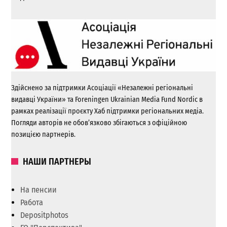
Здійснено за підтримки Асоціації «Незалежні регіональні
видавці України» та Foreningen Ukrainian Media Fund Nordic в
рамках реалізації проєкту Хаб підтримки регіональних медіа.
Погляди авторів не обов’язково збігаються з офіційною
позицією партнерів.
НАШИ ПАРТНЕРЫ
На пенсии
Работа
Depositphotos