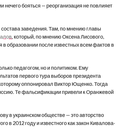
и нечего бояться — реорганизация не повлияет
 состава заведения. Там, по мнению главы
валов
, который, по мнению Оксена Лисового,
я в образовании после известных всем фактов в
лько педагогом, но и политиком. Ему
льтатов первого тура выборов президента
 которому оппонировал Виктор Ющенко. Тогда
иссию. Те фальсификации привели к Оранжевой
ову в украинском обществе — это авторство
го в 2012 году и известного как закон Кивалова-