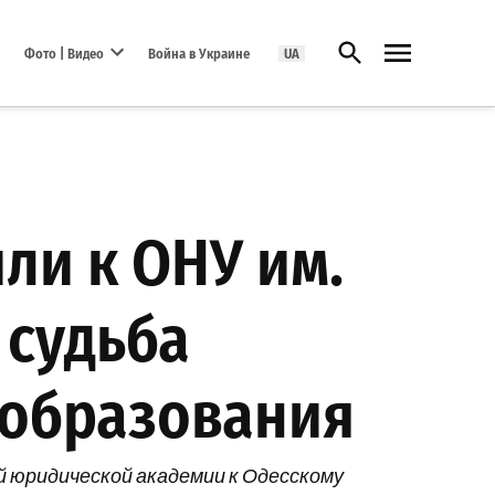
Открыть поиск
Фото | Видео
Война в Украине
UA
Open dropdown menu
и к ОНУ им.
 судьба
 образования
й юридической академии к Одесскому