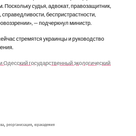
. Поскольку судья, адвокат, правозащитник,
, справедливости, беспристрастности,
овоззрении», — подчеркнул министр.
 сейчас стремятся украинцы и руководство
шения.
 Одесский государственный экологический
,
,
ова
реорганизация
юракадемия