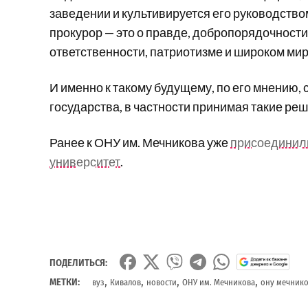
заведении и культивируется его руководством
прокурор — это о правде, добропорядочности
ответственности, патриотизме и широком мир
И именно к такому будущему, по его мнению,
государства, в частности принимая такие ре
Ранее к ОНУ им. Мечникова уже
присоединили
университет
.
ПОДЕЛИТЬСЯ:
,
,
,
,
МЕТКИ:
вуз
Кивалов
новости
ОНУ им. Мечникова
ону мечник