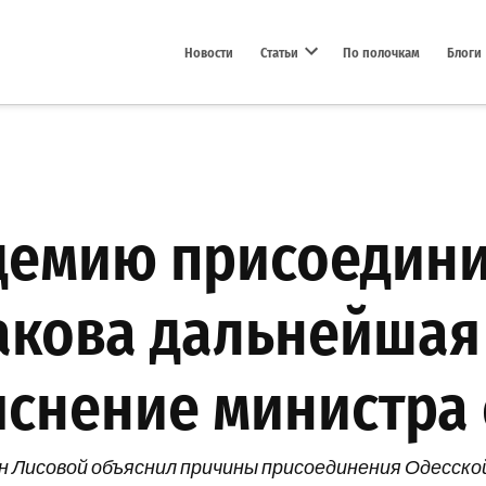
Новости
Статьи
По полочкам
Блоги
Open dropdown menu
емию присоединил
акова дальнейшая
яснение министра
н Лисовой объяснил причины присоединения Одесско