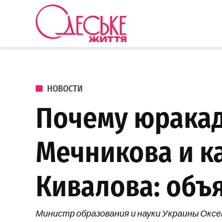
Перейти к содержанию
Одеське
життя
ОПУБЛИКОВАНО В
НОВОСТИ
Почему юракад
Мечникова и к
Кивалова: объ
Министр образования и науки Украины Оксе