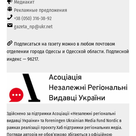
Медиакит
Рекламные предложения
+38 (050) 316-38-92
gazeta_np@ukr.net
Подписаться на газету можно в любом почтовом
отделении города Одессы и Одесской области. Подписной
индекс — 96217.
Здійснено за підтримки Асоціації «Незалежні регіональні
видавці України» та Foreningen Ukrainian Media Fund Nordic в
рамках реалізації проєкту Хаб підтримки регіональних медіа.
Погляди авторів не обов’язково збігаються з офіційною