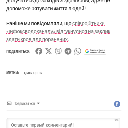
долучатись до заходів зі здачі крові, адже це
допоможе рятувати життя людей!
Раніше ми повідомляли, що
співробітники
«Інфоксводоканалу» відгукнулися на заклик
здати кров для поранених
.
ПОДЕЛИТЬСЯ:
МЕТКИ:
сдать кровь
Подписаться
500