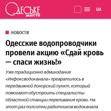
Перейти к содержанию
Language 
Одеське
життя
ОПУБЛИКОВАНО В
НОВОСТИ
Одесские водопроводчики
провели акцию «Сдай кровь
— спаси жизнь!»
Уже традиционно админздание
«Инфоксводоканала» превратилось в
передвижной донорский пункт, который
помогают обустроить специалисты
областной станции переливания крови. На
этот раз полсотни работников водоканала