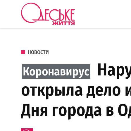
Перейти к содержанию
Одеське
життя
ОПУБЛИКОВАНО В
НОВОСТИ
Нару
открыла дело 
Дня города в О