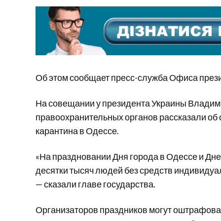
Об этом сообщает пресс-служба Офиса през
На совещании у президента Украины Владим
правоохранительных органов рассказали об 
карантина в Одессе.
«На праздновании Дня города в Одессе и Дне
десятки тысяч людей без средств индивидуа
— сказали главе государства.
Организаторов праздников могут оштрафоват