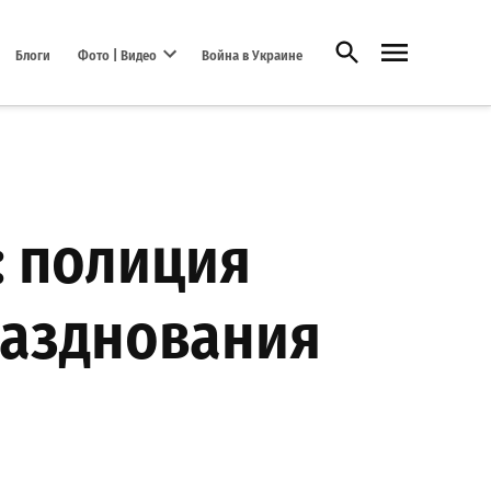
Открыть поиск
Блоги
Фото | Видео
Война в Украине
Open dropdown menu
 полиция
разднования