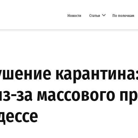
Новости
Статьи
По полочкам
Open dropdown menu
шение карантина:
из-за массового п
дессе