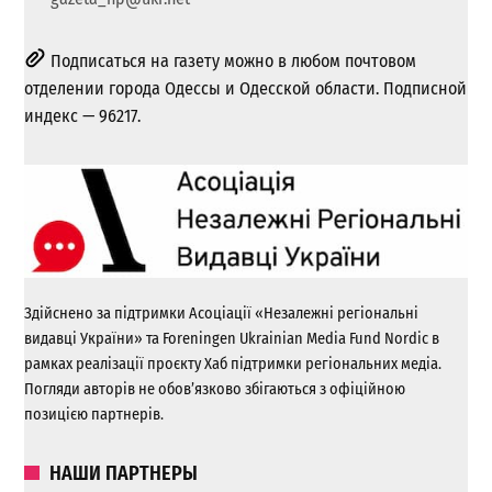
Подписаться на газету можно в любом почтовом
отделении города Одессы и Одесской области. Подписной
индекс — 96217.
Здійснено за підтримки Асоціації «Незалежні регіональні
видавці України» та Foreningen Ukrainian Media Fund Nordic в
рамках реалізації проєкту Хаб підтримки регіональних медіа.
Погляди авторів не обов’язково збігаються з офіційною
позицією партнерів.
НАШИ ПАРТНЕРЫ