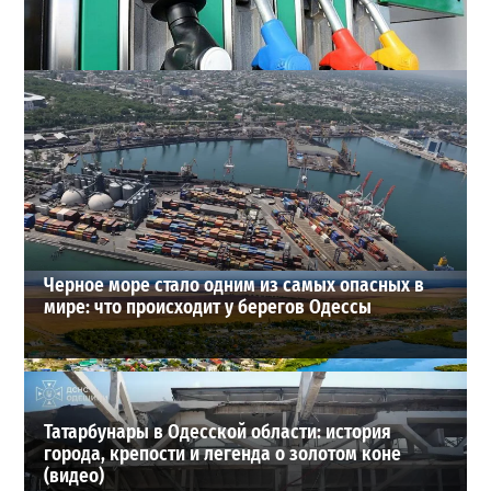
Неприятный сюрприз для водителей Одессы: на АЗС
снова взлетели цены
2
28-07-2026 в 06:47
ВИБОР РЕДАКЦИИ
Черное море стало одним из самых опасных в
мире: что происходит у берегов Одессы
Татарбунары в Одесской области: история
города, крепости и легенда о золотом коне
(видео)