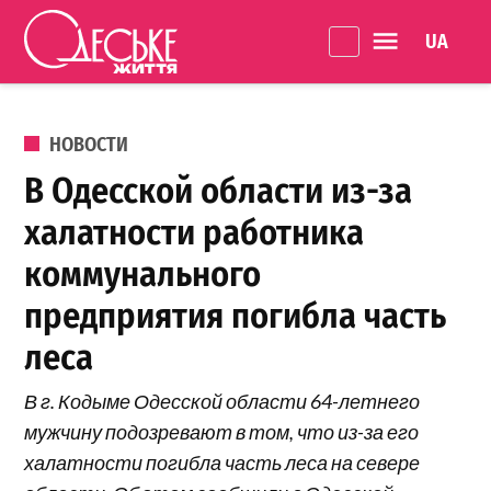
Перейти к содержанию
Language 
Одеське
життя
ОПУБЛИКОВАНО В
НОВОСТИ
В Одесской области из-за
халатности работника
коммунального
предприятия погибла часть
леса
В г. Кодыме Одесской области 64-летнего
мужчину подозревают в том, что из-за его
халатности погибла часть леса на севере