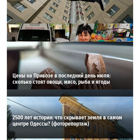
В одесском жилмассиве Радужном погиб 26-летний
мужчина: что известно
3
27-07-2026 в 13:47
ВИБОР РЕДАКЦИИ
Цены на Привозе в последний день июля:
сколько стоят овощи, мясо, рыба и ягоды
2500 лет истории: что скрывает земля в самом
центре Одессы? (фоторепортаж)