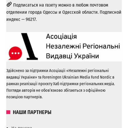
Подписаться на газету можно в любом почтовом
отделении города Одессы и Одесской области. Подписной
индекс — 96217.
Здійснено за підтримки Асоціації «Незалежні регіональні
видавці України» та Foreningen Ukrainian Media Fund Nordic в
рамках реалізації проєкту Хаб підтримки регіональних медіа.
Погляди авторів не обов’язково збігаються з офіційною
позицією партнерів.
НАШИ ПАРТНЕРЫ