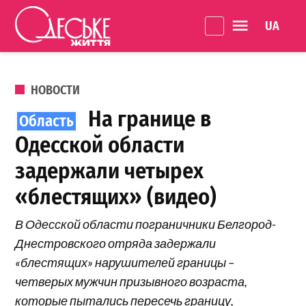
Перейти к содержанию
Language 
Одеське
життя
ОПУБЛИКОВАНО В
НОВОСТИ
На границе в
Одесской области
задержали четырех
«блестящих» (видео)
В Одесской области пограничники Белгород-
Днестровского отряда задержали
«блестящих» нарушителей границы –
четверых мужчин призывного возраста,
которые пытались пересечь границу,