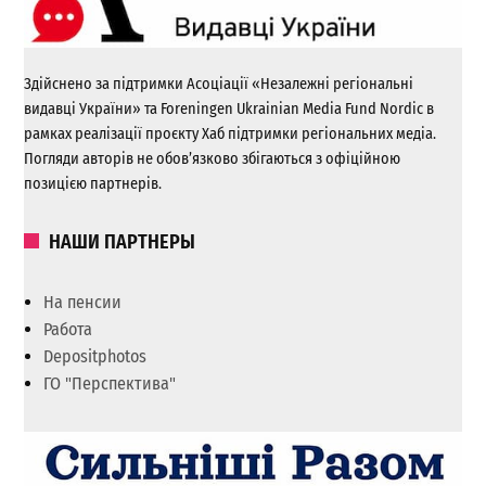
Здійснено за підтримки Асоціації «Незалежні регіональні
видавці України» та Foreningen Ukrainian Media Fund Nordic в
рамках реалізації проєкту Хаб підтримки регіональних медіа.
Погляди авторів не обов’язково збігаються з офіційною
позицією партнерів.
НАШИ ПАРТНЕРЫ
На пенсии
Работа
Depositphotos
ГО "Перспектива"