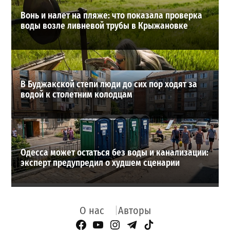
Вонь и налет на пляже: что показала проверка
воды возле ливневой трубы в Крыжановке
В Буджакской степи люди до сих пор ходят за
водой к столетним колодцам
Одесса может остаться без воды и канализации:
эксперт предупредил о худшем сценарии
О нас
Авторы
Facebook Page
YouTube
Instagram
Telegram
TikTok