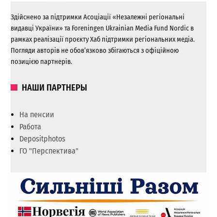
Здійснено за підтримки Асоціації «Незалежні регіональні
видавці України» та Foreningen Ukrainian Media Fund Nordic в
рамках реалізації проєкту Хаб підтримки регіональних медіа.
Погляди авторів не обов’язково збігаються з офіційною
позицією партнерів.
НАШИ ПАРТНЕРЫ
На пенсии
Работа
Depositphotos
ГО "Перспектива"