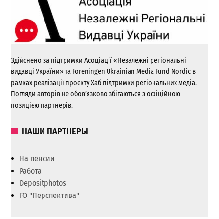
Здійснено за підтримки Асоціації «Незалежні регіональні
видавці України» та Foreningen Ukrainian Media Fund Nordic в
рамках реалізації проєкту Хаб підтримки регіональних медіа.
Погляди авторів не обов’язково збігаються з офіційною
позицією партнерів.
НАШИ ПАРТНЕРЫ
На пенсии
Работа
Depositphotos
ГО "Перспектива"