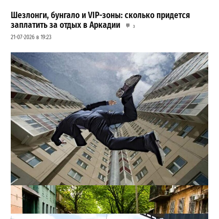
Шезлонги, бунгало и VIP-зоны: сколько придется
заплатить за отдых в Аркадии
3
21-07-2026 в 19:23
В одесском жилмассиве Радужном погиб 26-летний
мужчина: что известно
3