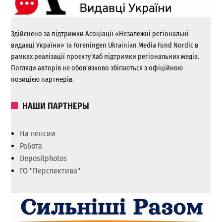
Здійснено за підтримки Асоціації «Незалежні регіональні
видавці України» та Foreningen Ukrainian Media Fund Nordic в
рамках реалізації проєкту Хаб підтримки регіональних медіа.
Погляди авторів не обов’язково збігаються з офіційною
позицією партнерів.
НАШИ ПАРТНЕРЫ
На пенсии
Работа
Depositphotos
ГО "Перспектива"