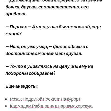
бычка, другая, соответственно, его
продает.
— Первая: — А что, у вас бычок свежий, еще
живой?
— Нет, он уже умер, — философски и с
достоинством отвечает другая.
— То-то я удивляюсь на цену. Вы ему на
похороны собираете?
Еще анекдоты:
Роза с подругой поехали на курорт;
Как мадам Рабинович в парикмахерскую