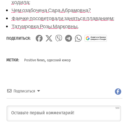
ходила;
Чем озабочена Сара Абрамовна?
Фаечке посоветовали заняться плаванием;
Татуировка Розы Марковны
.
ПОДЕЛИТЬСЯ:
,
МЕТКИ:
Positive News
одесский юмор
Подписаться
500