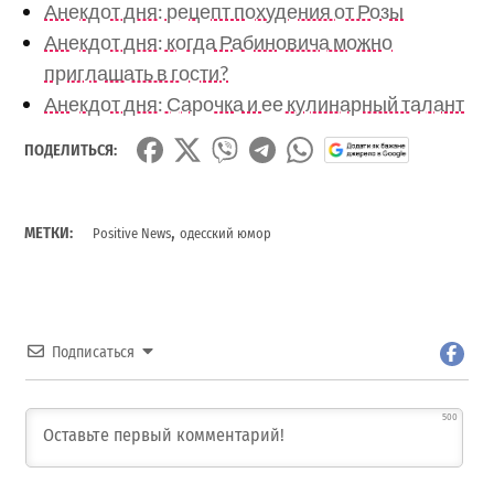
Анекдот дня: рецепт похудения от Розы
Анекдот дня: когда Рабиновича можно
приглашать в гости?
Анекдот дня: Сарочка и ее кулинарный талант
ПОДЕЛИТЬСЯ:
,
МЕТКИ:
Positive News
одесский юмор
Подписаться
500