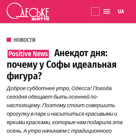
Перейти к содержанию
Language 
Одеське
життя
ОПУБЛИКОВАНО В
НОВОСТИ
Анекдот дня:
почему у Софы идеальная
фигура?
Доброе субботнее утро, Одесса! Погода
сегодня обещает быть осенней по-
настоящему. Поэтому стоит совершить
прогулку в парк и насытиться красивыми и
яркими красками, которые нам подарила эта
осень. А утро начинаем с традиционного