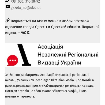
+38 (050) 316-38-92
gazeta_np@ukr.net
Подписаться на газету можно в любом почтовом
отделении города Одессы и Одесской области. Подписной
индекс — 96217.
Здійснено за підтримки Асоціації «Незалежні регіональні
видавці України» та Foreningen Ukrainian Media Fund Nordic в
рамках реалізації проєкту Хаб підтримки регіональних медіа.
Погляди авторів не обов’язково збігаються з офіційною
позицією партнерів.