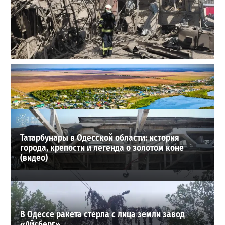
В Одессе выросло число пострадавших после атаки
реактивных дронов (фото)
2
24-07-2026 в 14:29
ВИБОР РЕДАКЦИИ
Татарбунары в Одесской области: история
города, крепости и легенда о золотом коне
(видео)
В Одессе ракета стерла с лица земли завод
«Айсберг»