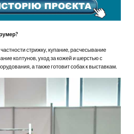
грумер?
 частности стрижку, купание, расчесывание
вание колтунов, уход за кожей и шерстью с
удования, а также готовит собак к выставкам.