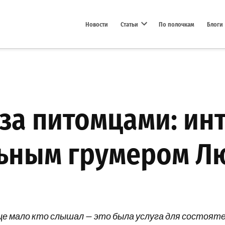
Новости
Статьи
По полочкам
Блоги
Open dropdown menu
 за питомцами: ин
ьным грумером Л
ще мало кто слышал — это была услуга для состояте