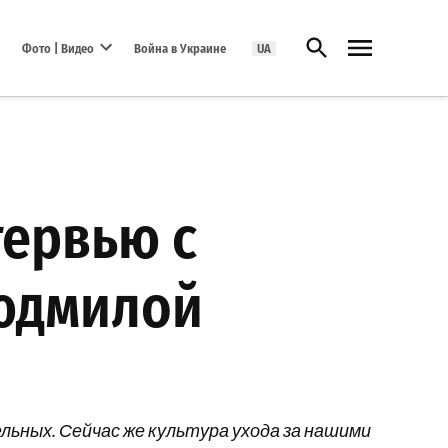
Открыть поиск
Фото | Видео
Война в Украине
UA
Open dropdown menu
тервью с
юдмилой
льных. Сейчас же культура ухода за нашими