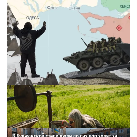
Полковник ВСУ рассказал, выдержит ли Одесса
новое наступление
2
27-07-2026 в 11:19
ВИБОР РЕДАКЦИИ
В Буджакской степи люди до сих пор ходят за