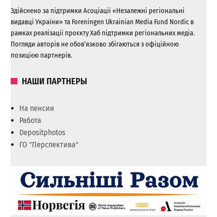
Здійснено за підтримки Асоціації «Незалежні регіональні
видавці України» та Foreningen Ukrainian Media Fund Nordic в
рамках реалізації проєкту Хаб підтримки регіональних медіа.
Погляди авторів не обов’язково збігаються з офіційною
позицією партнерів.
НАШИ ПАРТНЕРЫ
На пенсии
Работа
Depositphotos
ГО "Перспектива"