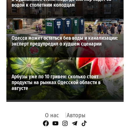
водой к столетним колодцам
Одесса может остаться без воды и канализации:
эксперт предупредил о худшем сценарии
Арбузы уже по 10 гривен: сколько стоят
продукты на рынках Одесской области в
августе
О нас
Авторы
Facebook Page
YouTube
Instagram
Telegram
TikTok