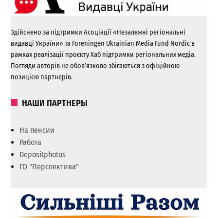
Здійснено за підтримки Асоціації «Незалежні регіональні
видавці України» та Foreningen Ukrainian Media Fund Nordic в
рамках реалізації проєкту Хаб підтримки регіональних медіа.
Погляди авторів не обов’язково збігаються з офіційною
позицією партнерів.
НАШИ ПАРТНЕРЫ
На пенсии
Работа
Depositphotos
ГО "Перспектива"