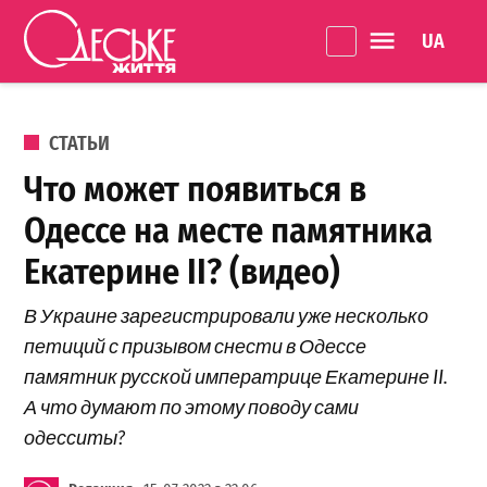
Перейти к содержанию
Language 
Одеське
життя
ОПУБЛИКОВАНО В
СТАТЬИ
Что может появиться в
Одессе на месте памятника
Екатерине II? (видео)
В Украине зарегистрировали уже несколько
петиций с призывом снести в Одессе
памятник русской императрице Екатерине II.
А что думают по этому поводу сами
одесситы?