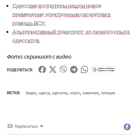
Одесские волонтеры нашли новое
применение электронным сигаретам в
помощь ВСУ;
Альтернативный транспорт: из личного опыта
одесситов.
Фото: скриншот с видео
ПОДЕЛИТЬСЯ:
,
,
,
,
,
МЕТКИ:
Видео
одесса
одесситы
опрос
памятник
петиция
Подписаться