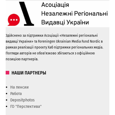
Здійснено за підтримки Асоціації «Незалежні регіональні
видавці України» та Foreningen Ukrainian Media Fund Nordic в
рамках реалізації проєкту Хаб підтримки регіональних медіа.
Погляди авторів не обов’язково збігаються з офіційною
позицією партнерів.
НАШИ ПАРТНЕРЫ
На пенсии
Работа
Depositphotos
ГО "Перспектива"