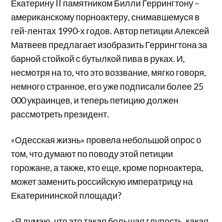
Екатерину II памятником Билли Геррингтону –
американскому порноактеру, снимавшемуся в
гей-лентах 1990-х годов. Автор петиции Алексей
Матвеев предлагает изобразить Геррингтона за
барной стойкой с бутылкой пива в руках. И,
несмотря на то, что это воззвание, мягко говоря,
немного странное, его уже подписали более 25
000 украинцев, и теперь петицию должен
рассмотреть президент.
«Одесская жизнь» провела небольшой опрос о
том, что думают по поводу этой петиции
горожане, а также, кто еще, кроме порноактера,
может заменить российскую императрицу на
Екатерининской площади?
«Я думаю, что это такая большая глупость, какая