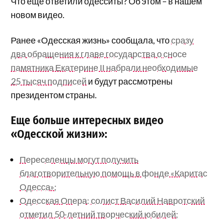
Что еще ответили одесситы? Об этом – в нашем
новом видео.
Ранее «Одесская жизнь» сообщала, что
сразу
два обращения к главе государства о сносе
памятника Екатерине ІІ набрали необходимые
25 тысяч подписей
и будут рассмотрены
президентом страны.
Еще больше интересных видео
«Одесской жизни»:
Переселенцы могут получить
благотворительную помощь в фонде «Каритас
Одесса»;
Одесская Опера: солист Василий Навротский
отметил 50-летний творческий юбилей;