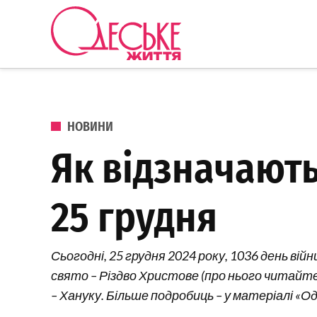
Перейти до вмісту
Одеське
Життя
ОПУБЛІКОВАНО В
НОВИНИ
Як відзначають
25 грудня
Сьогодні, 25 грудня 2024 року, 1036 день вій
свято – Різдво Христове (про нього читайте
– Хануку. Більше подробиць – у матеріалі «