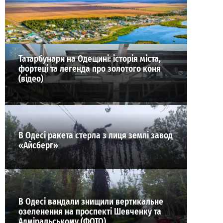
ВИБІР РЕДАКЦІЇ
Татарбунари на Одещині: історія міста,
фортеці та легенда про золотого коня
(відео)
В Одесі ракета стерла з лиця землі завод
«Айсберг»
В Одесі вандали знищили вертикальне
озеленення на проспекті Шевченку та
Адміральському (ФОТО)