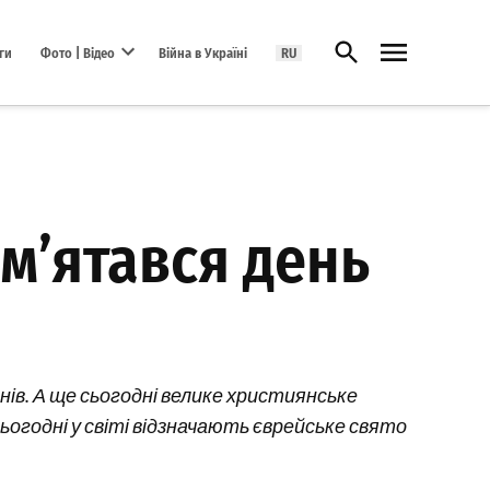
Відкрити пошук
ги
Фото | Відео
Війна в Україні
RU
Open dropdown menu
ам’ятався день
днів. А ще сьогодні велике християнське
огодні у світі відзначають єврейське свято