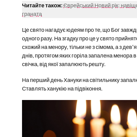
Читайте також:
Єврейський Новий рік: навіщо
граната
Це свято нагадує юдеям про те, що Бог завжди
одного разу. На згадку про це у свято прийня
схожий на менору, тільки не з сімома, а з дев’
днів, протягом яких горіла запалена менора в
свічка, від якої запалюють решту.
На перший день Хануки на світильнику запалюю
Ставлять ханукію на підвіконня.