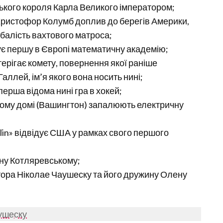
кського короля Карла Великого імператором;
й Христофор Колумб доплив до берегів Америки,
едбалість вахтового матроса;
овує першу в Європі математичну академію;
терігає комету, повернення якої раніше
ллей, ім’я якого вона носить нині;
 перша відома нині гра в хокей;
Білому домі (Вашингтон) запалюють електричну
lin» відвідує США у рамках свого першого
вану Котляревському;
атора Ніколае Чаушеску та його дружину Олену
аушеску