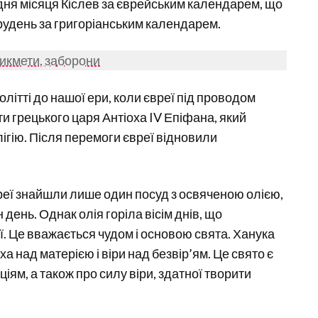
ня місяця Кіслев за єврейським календарем, що
рудень за григоріанським календарем.
рикмети, заборони
толітті до нашої ери, коли євреї під проводом
и грецького царя Антіоха IV Епіфана, який
ігію. Після перемоги євреї відновили
реї знайшли лише один посуд з освяченою олією,
ень. Однак олія горіла вісім днів, що
ї. Це вважається чудом і основою свята. Ханука
а над матерією і віри над безвір’ям. Це свято є
іям, а також про силу віри, здатної творити