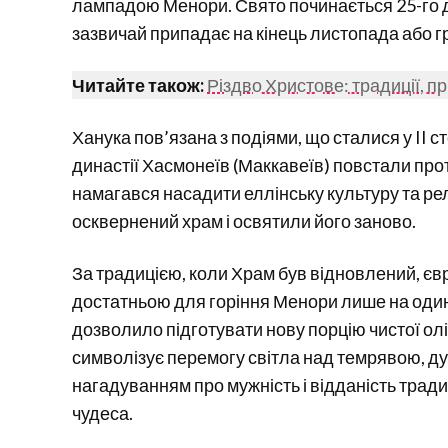
лампадою Менори. Свято починається 25-го д
зазвичай припадає на кінець листопада або г
Читайте також:
Різдво Христове: традиції, п
Ханука пов’язана з подіями, що сталися у II с
династії Хасмонеїв (Маккавеїв) повстали прот
намагався насадити еллінську культуру та рел
осквернений храм і освятили його заново.
За традицією, коли Храм був відновлений, єв
достатньою для горіння Менори лише на один д
дозволило підготувати нову порцію чистої олі
символізує перемогу світла над темрявою, дух
нагадуванням про мужність і відданість традиц
чудеса.