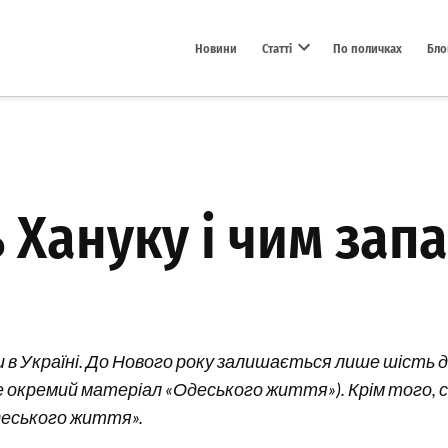
Новини
Статті
По поличках
Бло
Open dropdown menu
 Хануку і чим зап
ни в Україні. До Нового року залишається лише шість 
 окремий матеріал «Одеського життя»). Крім того, сь
Одеського життя».