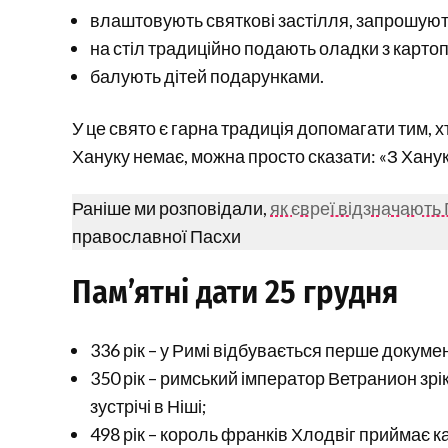
влаштовують святкові застілля, запрошують 
на стіл традиційно подають оладки з картопл
балують дітей подарунками.
У це свято є гарна традиція допомагати тим, 
Хануку немає, можна просто сказати: «З Хан
Раніше ми розповідали,
як євреї відзначають
православної Пасхи
Пам’ятні дати 25 грудня
336 рік – у Римі відбувається перше докум
350 рік – римський імператор Ветранион зрі
зустрічі в Ніші;
498 рік – король франків Хлодвіг приймає к