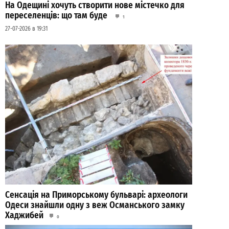
На Одещині хочуть створити нове містечко для
переселенців: що там буде
1
27-07-2026 в 19:31
Сенсація на Приморському бульварі: археологи
Одеси знайшли одну з веж Османського замку
Хаджибей
0
03-08-2026 в 08:49