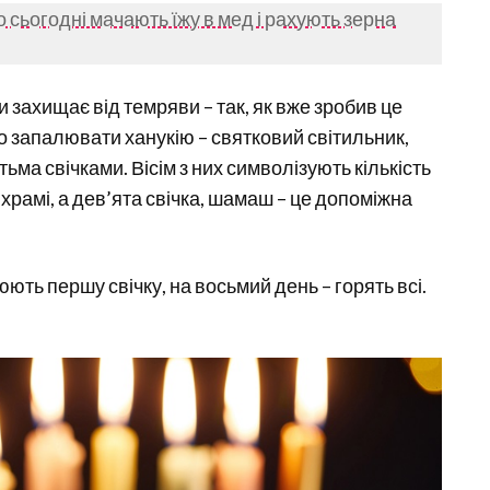
 сьогодні мачають їжу в мед і рахують зерна
 захищає від темряви – так, як вже зробив це
то запалювати ханукію – святковий світильник,
ятьма свічками. Вісім з них символізують кількість
 храмі, а дев’ята свічка, шамаш – це допоміжна
ть першу свічку, на восьмий день – горять всі.