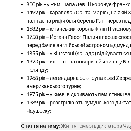
800 рік – у Римі Папа Лев III коронує фран
1492 рік – каравела «Санта-Марія», на які
налітає на рифи біля берегів Гаїті через н
1582 рік – іспанський король Філіп II засн
1758 рік – Йоганн Георг Палич вперше спос
передбачив англійський астроном Едмунд Га
1855 рік – у Кінгстоні (Канада) відбувається
1923 рік – вперше на новорічній ялинці у 
гірлянду;
1968 рік – легендарна рок-група «Led Zeppe
американського турне;
1975 рік – у Києві відкривають пам’ятник І
1989 рік – розстрілюють румунського дикт
Чаушеску;
Стаття на тему:
Життя і смерть диктатора Ч