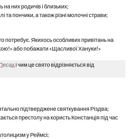
на них родичів і близьких;
і та пончики, а також різні молочні страви;
хто потребує. Якихось особливих привітань на
укою!» або побажати «Щасливої Хануки!»
 Песах
і чим це свято відрізняється від
ентально підтверджене святкування Різдва;
кається престолу на користь Констанція під час
атолицизм у Реймсі;