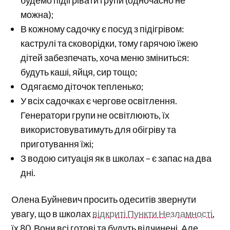
будемо підігрівати групи (одночасно не
можна);
В кожному садочку є посуд з підігрівом:
каструлі та сковорідки, тому гарячою їжею
дітей забезпечать, хоча меню зміниться:
будуть каші, яйця, сир тощо;
Одягаємо діточок тепленько;
У всіх садочках є чергове освітлення.
Генератори групи не освітлюють, їх
використовуватимуть для обігріву та
приготування їжі;
З водою ситуація як в школах – є запас на два
дні.
Олена Буйневич просить одеситів звернути
увагу, що в школах
відкриті Пункти Незламності
,
їх 80. Вони всі готові та будуть відчинені. Але