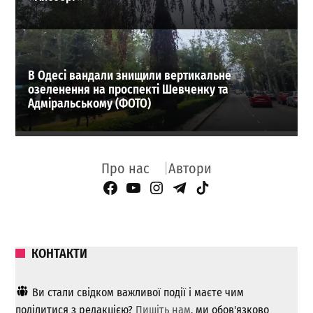
В Одесі вандали знищили вертикальне
озеленення на проспекті Шевченку та
Адміральському (ФОТО)
Про нас
Автори
Facebook Page
YouTube
Instagram
Telegram
TikTok
КОНТАКТИ
Ви стали свідком важливої ​​події і маєте чим
поділитися з редакцією?
Пишіть нам
, ми обов'язково