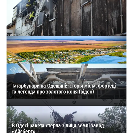
На Миколаївській дорозі в Одесі гасили масштабну
пожежу на складі (фото, відео)
0
02-08-2026 в 22:58
ВИБІР РЕДАКЦІЇ
Татарбунари на Одещині: історія міста, фортеці
та легенда про золотого коня (відео)
В Одесі ракета стерла з лиця землі завод
«Айсберг»