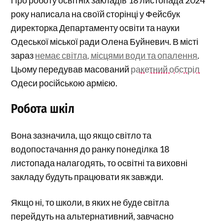
Про роботу освітніх закладів 18 листопада 2024
року написала на своїй сторінці у Фейсбук
директорка Департаменту освіти та науки
Одеської міської ради Олена Буйневич. В місті
зараз
немає світла, місцями води та опалення
.
Цьому передував масований
ракетний обстріл
Одеси російською армією.
Робота шкіл
Вона зазначила, що якщо світло та
водопостачання до ранку понеділка 18
листопада налагодять, то освітні та виховні
закладу будуть працювати як завжди.
Якщо ні, то школи, в яких не буде світла
перейдуть на альтернативний, завчасно