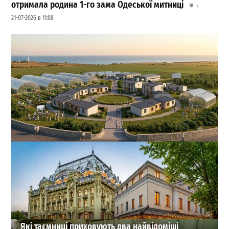
отримала родина 1-го зама Одеської митниці
1
21-07-2026 в 11:08
На Одещині хочуть створити нове містечко для
переселенців: що там буде
1
27-07-2026 в 19:31
ВИБІР РЕДАКЦІЇ
Які таємниці приховують два найвідоміші