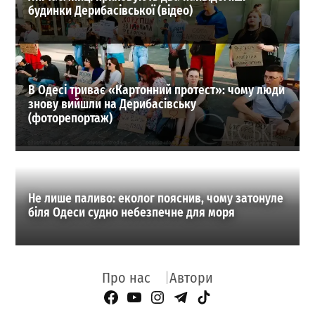
будинки Дерибасівської (відео)
В Одесі триває «Картонний протест»: чому люди
знову вийшли на Дерибасівську
(фоторепортаж)
Не лише паливо: еколог пояснив, чому затонуле
біля Одеси судно небезпечне для моря
Про нас
Автори
Facebook Page
YouTube
Instagram
Telegram
TikTok