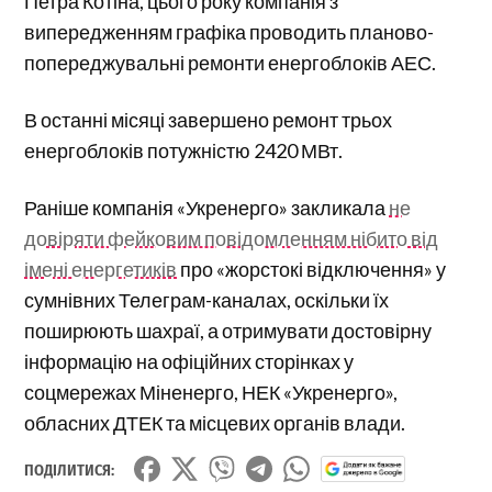
Петра Котіна, цього року компанія з
випередженням графіка проводить планово-
попереджувальні ремонти енергоблоків АЕС.
В останні місяці завершено ремонт трьох
енергоблоків потужністю 2420 МВт.
Раніше компанія «Укренерго» закликала
не
довіряти фейковим повідомленням нібито від
імені енергетиків
про «жорстокі відключення» у
сумнівних Телеграм-каналах, оскільки їх
поширюють шахраї, а отримувати достовірну
інформацію на офіційних сторінках у
соцмережах Міненерго, НЕК «Укренерго»,
обласних ДТЕК та місцевих органів влади.
ПОДІЛИТИСЯ: