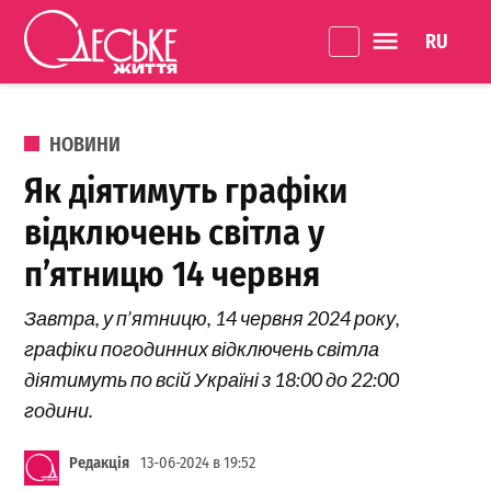
Перейти до вмісту
Language 
Одеське
Життя
ОПУБЛІКОВАНО В
НОВИНИ
Як діятимуть графіки
відключень світла у
п’ятницю 14 червня
Завтра, у п’ятницю, 14 червня 2024 року,
графіки погодинних відключень світла
діятимуть по всій Україні з 18:00 до 22:00
години.
Редакція
13-06-2024 в 19:52