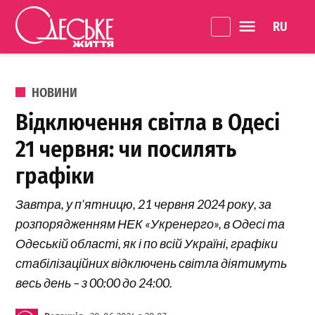
Перейти до вмісту
Language 
Одеське
Життя
ОПУБЛІКОВАНО В
НОВИНИ
Відключення світла в Одесі
21 червня: чи посилять
графіки
Завтра, у п’ятницю, 21 червня 2024 року, за
розпорядженням НЕК «Укренерго», в Одесі та
Одеській області, як і по всій Україні, графіки
стабілізаційних відключень світла діятимуть
весь день – з 00:00 до 24:00.