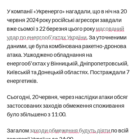
У компанії «Укренерго» нагадали, що в ніч на 20
червня 2024 року російські агресори завдали
вже сьомої з 22 березня цього року
масований
удар по енергооб’єктах України
. За уточненими
даними, це була комбінована ракетно-дронова
атака. Ушкоджено обладнання на
енергооб’єктах у Вінницькій, Дніпропетровській,
Київській та Донецькій областях. Постраждали 7
енергетиків.
Сьогодні, 20 червня, через наслідки атаки обсяг
застосованих заходів обмеження споживання
було збільшено з 11:00.
Загалом
заходи обмеження будуть діяти
по всій
території України до 24:00.