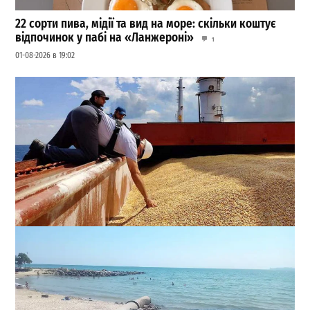
22 сорти пива, мідії та вид на море: скільки коштує
відпочинок у пабі на «Ланжероні»
1
01-08-2026 в 19:02
Через блокаду портів Великої Одеси Кабмін
екстрено знизив експортні ціни на зерно
0
04-08-2026 в 17:28
ВИБІР РЕДАКЦІЇ