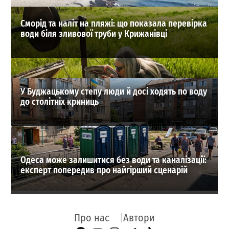
Сморід та наліт на пляжі: що показала перевірка
води біля зливової труби у Крижанівці
У Буджацькому степу люди й досі ходять по воду
до столітніх криниць
Одеса може залишитися без води та каналізації:
експерт попередив про найгірший сценарій
Про нас
Автори