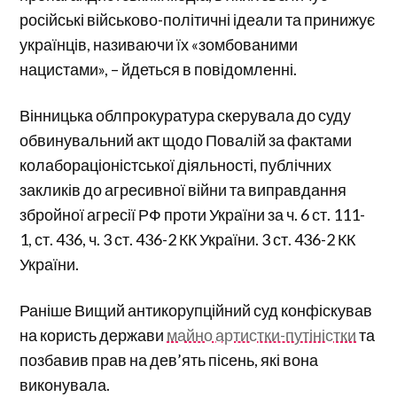
російські військово-політичні ідеали та принижує
українців, називаючи їх «зомбованими
нацистами», – йдеться в повідомленні.
Вінницька облпрокуратура скерувала до суду
обвинувальний акт щодо Повалій за фактами
колабораціоністської діяльності, публічних
закликів до агресивної війни та виправдання
збройної агресії РФ проти України за ч. 6 ст. 111-
1, ст. 436, ч. 3 ст. 436-2 КК України. 3 ст. 436-2 КК
України.
Раніше Вищий антикорупційний суд конфіскував
на користь держави
майно артистки-путіністки
та
позбавив прав на дев’ять пісень, які вона
виконувала.