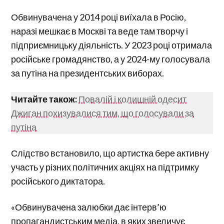
Обвинувачена у 2014 році виїхала в Росію,
наразі мешкає в Москві та веде там творчу і
підприємницьку діяльність. У 2023 році отримала
російське громадянство, а у 2024-му голосувала
за путіна на президентських виборах.
Читайте також:
Повалій і колишній одесит
Джиган похизувалися тим, що голосували за
путіна
Слідство встановило, що артистка бере активну
участь у різних політичних акціях на підтримку
російського диктатора.
«Обвинувачена залюбки дає інтерв’ю
пропагандистським медіа, в яких звеличує