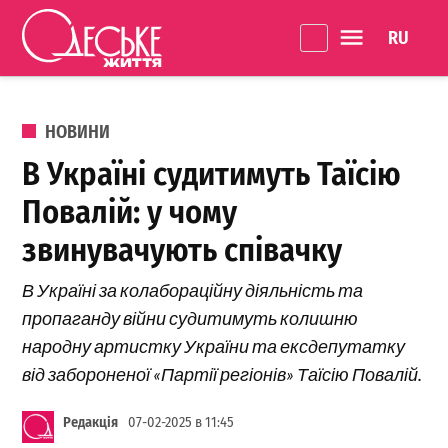
Перейти до вмісту
Language 
Одеське
Життя
ОПУБЛІКОВАНО В
НОВИНИ
В Україні судитимуть Таїсію
Повалій: у чому
звинувачують співачку
В Україні за колабораційну діяльність та
пропаганду війни судитимуть колишню
народну артистку України та ексдепутатку
від забороненої «Партії регіонів» Таїсію Повалій.
Редакція
07-02-2025 в 11:45