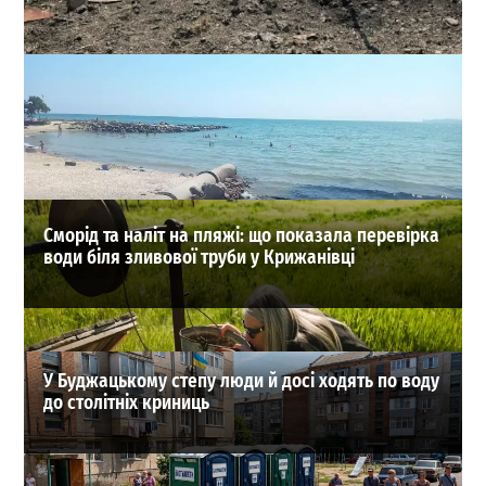
Після атаки РФ в Одесі серйозно пошкоджено
газопровід високого тиску
0
04-08-2026 в 16:14
ВИБІР РЕДАКЦІЇ
Сморід та наліт на пляжі: що показала перевірка
води біля зливової труби у Крижанівці
У Буджацькому степу люди й досі ходять по воду
до столітніх криниць