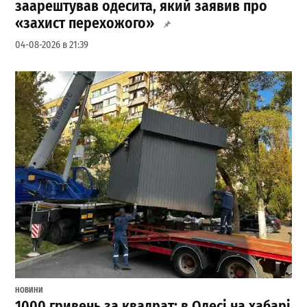
заарештував одесита, який заявив про
«захист перехожого»
04-08-2026 в 21:39
НОВИНИ
1000 гривень за квадрат: в Одесі на хабарі