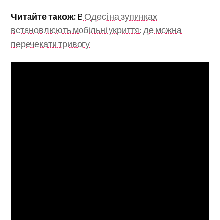
Читайте також:
В
Одесі на зупинках
встановлюють мобільні укриття: де можна
перечекати тривогу