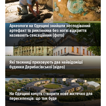
26-07-2026 в 16:51
ВИБІР РЕДАКЦІЇ
Археологи на Одещині знайшли несподіваний
артефакт та римлянина без ноги: відкриття
називають сенсаційним (фото)
Які таємниці приховують два найвідоміші
будинки Дерибасівської (відео)
На Одещині хочуть створити нове містечко для
переселенців: що там буде