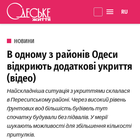
Перейти до вмісту
Language 
Одеське
Життя
ОПУБЛІКОВАНО В
НОВИНИ
В одному з районів Одеси
відкриють додаткові укриття
(відео)
Найскладніша ситуація з укриттями склалася
в Пересипському районі. Через високий рівень
ґрунтових вод більшість будівель тут
спочатку будували без підвалів. У мерії
шукають можливості для збільшення кількості
притулків.