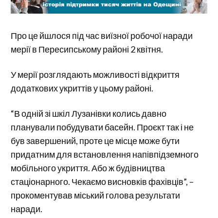
Про це йшлося під час виїзної робочої наради
мерії в Пересипському районі 2 квітня.
У мерії розглядають можливості відкриття
додаткових укриттів у цьому районі.
“В одній зі шкіл Лузанівки колись давно
планували побудувати басейн. Проєкт так і не
був завершений, проте це місце може бути
придатним для встановлення напівпідземного
мобільного укриття. Або ж будівництва
стаціонарного. Чекаємо висновків фахівців”, –
прокоментував міський голова результати
наради.