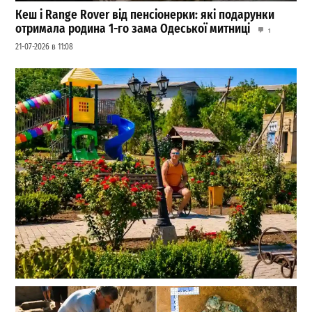
Кеш і Range Rover від пенсіонерки: які подарунки
отримала родина 1-го зама Одеської митниці
1
21-07-2026 в 11:08
Чи весело живуть у Веселій Долині: трояндовий парк
та інші диковинки села на Одещини
0