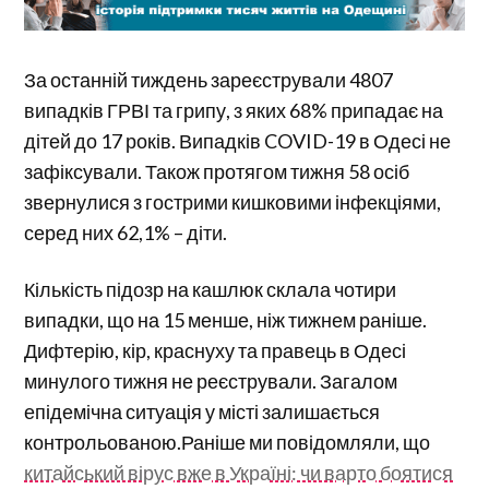
За останній тиждень зареєстрували 4807
випадків ГРВІ та грипу, з яких 68% припадає на
дітей до 17 років. Випадків COVID-19 в Одесі не
зафіксували. Також протягом тижня 58 осіб
звернулися з гострими кишковими інфекціями,
серед них 62,1% – діти.
Кількість підозр на кашлюк склала чотири
випадки, що на 15 менше, ніж тижнем раніше.
Дифтерію, кір, краснуху та правець в Одесі
минулого тижня не реєстрували. Загалом
епідемічна ситуація у місті залишається
контрольованою.Раніше ми повідомляли, що
китайський вірус вже в Україні: чи варто боятися