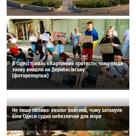
На Одещині хочуть створити нове містечко для
переселенців: що там буде
1
27-07-2026 в 19:31
ВИБІР РЕДАКЦІЇ
В Одесі триває «Картонний протест»: чому люди
знову вийшли на Дерибасівську
(фоторепортаж)
Не лише паливо: еколог пояснив, чому затонуле
біля Одеси судно небезпечне для моря