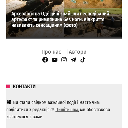
Археологи на Одещині знайшли несподіваний
артефакт та римлянина без ноги: відкриття
називають сенсаційним (фото)
Про нас
Автори
Facebook Page
YouTube
Instagram
Telegram
TikTok
КОНТАКТИ
Ви стали свідком важливої ​​події і маєте чим
поділитися з редакцією?
Пишіть нам
, ми обов'язково
зв'яжемося з вами.