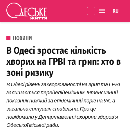
Перейти до вмісту
Language 
Одеське
Життя
ОПУБЛІКОВАНО В
НОВИНИ
В Одесі зростає кількість
хворих на ГРВІ та грип: хто в
зоні ризику
В Одесі рівень захворюваності на грип та ГРВІ
залишається передепідемічним. Інтенсивний
показник нижчий за епідемічний поріг на 9%, а
загальна ситуація стабільна. Про це
повідомили у Департаменті охорони здоров’я
Одеської міської ради.