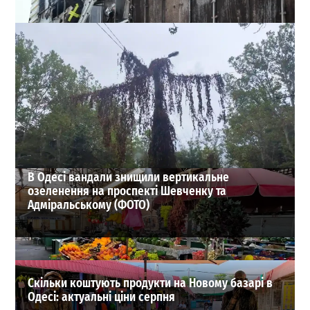
На Миколаївській дорозі в Одесі гасили масштабну
пожежу на складі (фото, відео)
0
02.08.2026
ВИБІР РЕДАКЦІЇ
В Одесі вандали знищили вертикальне
озеленення на проспекті Шевченку та
Адміральському (ФОТО)
Скільки коштують продукти на Новому базарі в
Одесі: актуальні ціни серпня