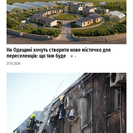
На Одещині хочуть створити нове містечко для
переселенців: що там буде
1
27.07.2026