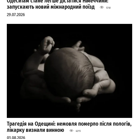
Одеситам стане легше дістатися Німеччини:
запускають новий міжнародний поїзд
5741
29.07.2026
Трагедія на Одещині: немовля померло після пологів,
лікарку визнали винною
4215
01.08.2026