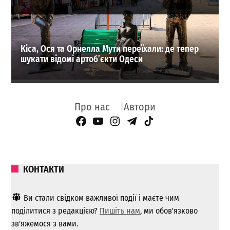
Кіса, Ося та Орнелла Мути переїхали: де тепер
шукати відомі артоб’єкти Одеси
Про нас
Автори
Facebook Page
YouTube
Instagram
Telegram
TikTok
КОНТАКТИ
Ви стали свідком важливої ​​події і маєте чим
поділитися з редакцією?
Пишіть нам
, ми обов'язково
зв'яжемося з вами.