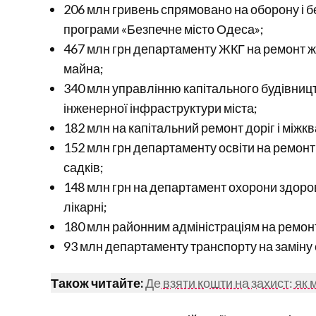
206 млн гривень спрямовано на оборону і б
програми «Безпечне місто Одеса»;
467 млн грн департаменту ЖКГ на ремонт ж
майна;
340 млн управлінню капітального будівництв
інженерної інфраструктури міста;
182 млн на капітальний ремонт доріг і міжк
152 млн грн департаменту освіти на ремонт
садків;
148 млн грн на департамент охорони здоров
лікарні;
180 млн районним адміністраціям на ремон
93 млн департаменту транспорту на заміну 
Також читайте:
Де взяти кошти на захист: я