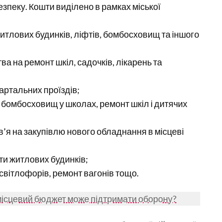
езпеку. Кошти виділено в рамках міської
итлових будинків, ліфтів, бомбосховищ та іншого
а на ремонт шкіл, садочків, лікарень та
вартальних проїздів;
 бомбосховищ у школах, ремонт шкіл і дитячих
’я на закупівлю нового обладнання в місцеві
ти житлових будинків;
світлофорів, ремонт вагонів тощо.
к місцевий бюджет може підтримати оборону?