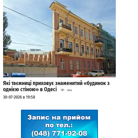
Які таємниці приховує знаменитий «будинок з
однією стіною» в Одесі
3956
30-07-2026 в 19:58