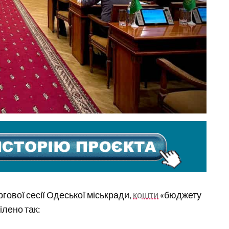
ргової сесії Одеської міськради,
кошти
«бюджету
ілено так: