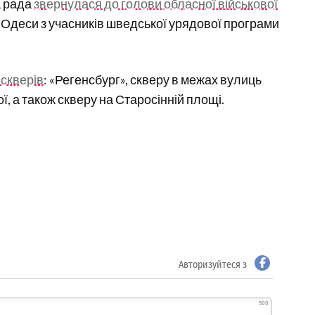
а рада
звернулася до голови обласної військової
Одеси з учасників шведської урядової програми
 скверів
: «Регенсбург», скверу в межах вулиць
, а також скверу на Старосінній площі.
Авторизуйтеся з
500