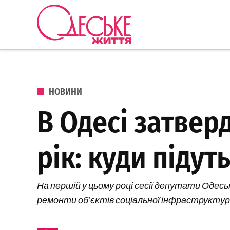
Перейти до вмісту
Одеське
Життя
ОПУБЛІКОВАНО В
НОВИНИ
В Одесі затвер
рік: куди підут
На першій у цьому році сесії депутати Одесь
ремонти об’єктів соціальної інфраструктур