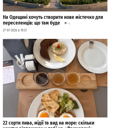
На Одещині хочуть створити нове містечко для
переселенців: що там буде
1
27-07-2026 в 19:31
22 сорти пива, мідії та вид на море: скільки