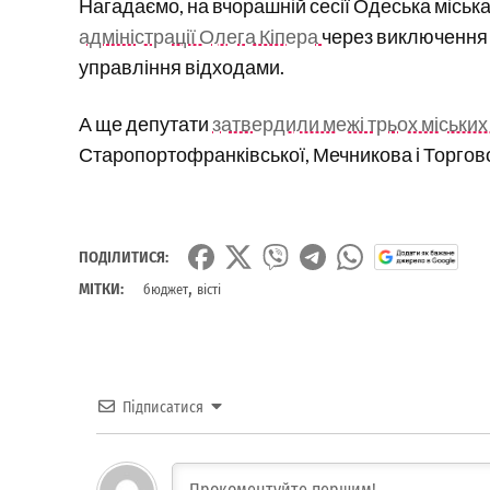
Нагадаємо, на вчорашній сесії Одеська міськ
адміністрації Олега Кіпера
через виключення 
управління відходами.
А ще депутати
затвердили межі трьох міських
Старопортофранківської, Мечникова і Торгової
ПОДІЛИТИСЯ:
,
МІТКИ:
бюджет
вісті
Підписатися