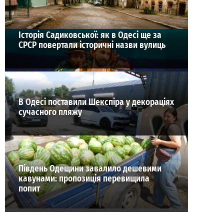
Історія Садиковської: як в Одесі ще за
СРСР повертали історичні назви вулиць
В Одесі поставили Шекспіра у декораціях
сучасного пляжу
Південь Одещини завалило дешевими
кавунами: пропозиція перевищила
попит