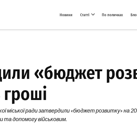
Новини
Статті
По поличках
Бло
Open dropdown menu
дили «бюджет роз
ь гроші
кої міської ради затвердили «бюджет розвитку» на 2025
и та допомогу військовим.