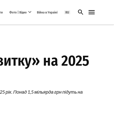
Відкрити пошук
ги
Фото | Відео
Війна в Україні
RU
Open dropdown menu
витку» на 2025
 рік. Понад 1,5 мільярда грн підуть на