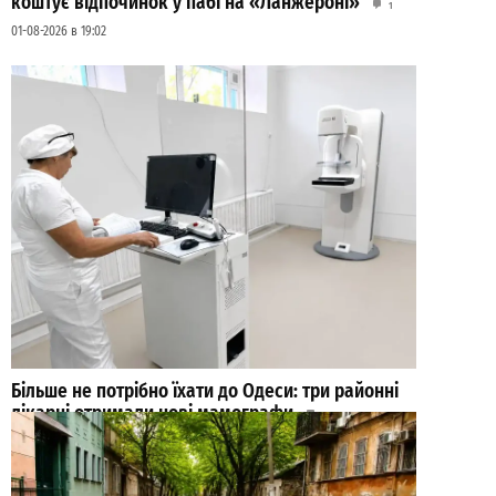
коштує відпочинок у пабі на «Ланжероні»
1
01-08-2026 в 19:02
Більше не потрібно їхати до Одеси: три районні
лікарні отримали нові мамографи
0
31-07-2026 в 10:26
ВИБІР РЕДАКЦІЇ