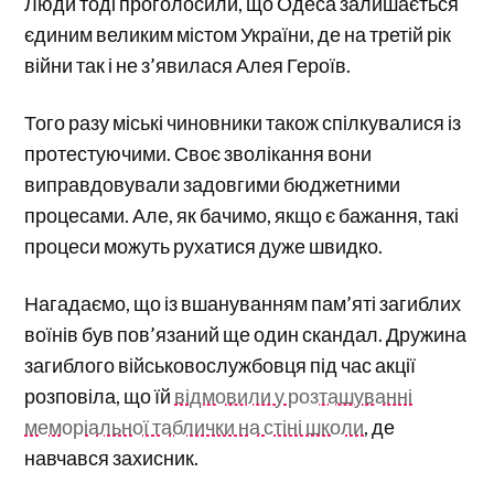
Люди тоді проголосили, що Одеса залишається
єдиним великим містом України, де на третій рік
війни так і не з’явилася Алея Героїв.
Того разу міські чиновники також спілкувалися із
протестуючими. Своє зволікання вони
виправдовували задовгими бюджетними
процесами. Але, як бачимо, якщо є бажання, такі
процеси можуть рухатися дуже швидко.
Нагадаємо, що із вшануванням пам’яті загиблих
воїнів був пов’язаний ще один скандал. Дружина
загиблого військовослужбовця під час акції
розповіла, що їй
відмовили у розташуванні
меморіальної таблички на стіні школи
, де
навчався захисник.