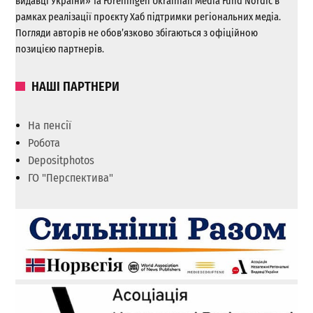
видавці України» та Foreningen Ukrainian Media Fund Nordic в
рамках реалізації проєкту Хаб підтримки регіональних медіа.
Погляди авторів не обов’язково збігаються з офіційною
позицією партнерів.
НАШІ ПАРТНЕРИ
На пенсії
Робота
Depositphotos
ГО "Перспектива"