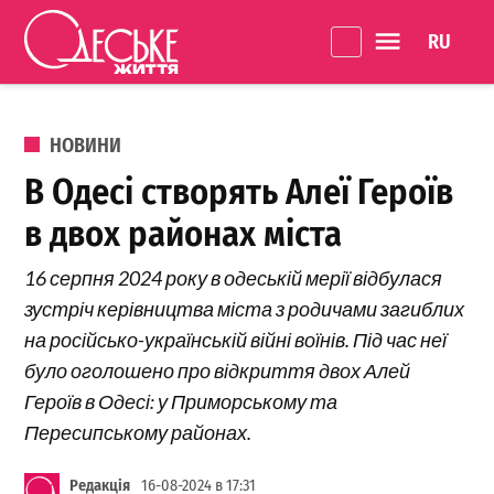
Перейти до вмісту
Language 
Одеське
Життя
ОПУБЛІКОВАНО В
НОВИНИ
В Одесі створять Алеї Героїв
в двох районах міста
16 серпня 2024 року в одеській мерії відбулася
зустріч керівництва міста з родичами загиблих
на російсько-українській війні воїнів. Під час неї
було оголошено про відкриття двох Алей
Героїв в Одесі: у Приморському та
Пересипському районах.
Редакція
16-08-2024 в 17:31