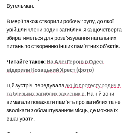
Вугельман.
В мерії також створили робочу групу, до якої
увійшли члени родин загиблих, яка щочетверга
збиратиметься для розв’язування нагальних
питань по створенню інших пам’ятних об’єктів.
Читайте також:
На Алеї Героїв в Одесі
відкрили Козацький Хрест (фото)
Цій зустрічі передувала
акція протесту родичів
та близьких загиблих захисників
. На ній вони
вимагали поважати пам’ять про загиблих та не
зволікати з облаштуванням місць, де можна їх
вшанувати.