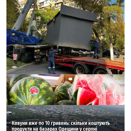
1000 гривень за квадрат: в Одесі на хабарі погорів
«борець» із МАФами з міськради
0
03-08-2026 в 13:41
ВИБІР РЕДАКЦІЇ
Кавуни вже по 10 гривень: скільки коштують
продукти на базарах Одещини у серпні