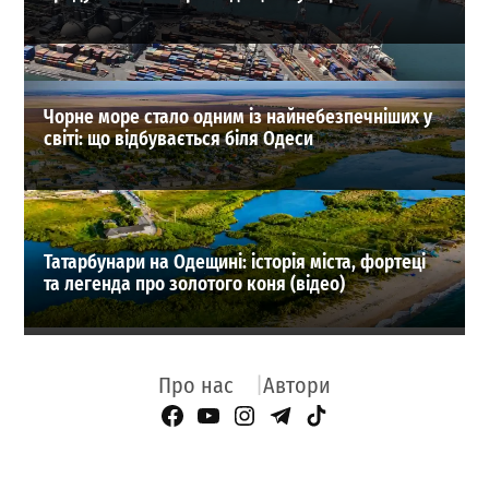
Чорне море стало одним із найнебезпечніших у
світі: що відбувається біля Одеси
Татарбунари на Одещині: історія міста, фортеці
та легенда про золотого коня (відео)
Про нас
Автори
Facebook Page
YouTube
Instagram
Telegram
TikTok