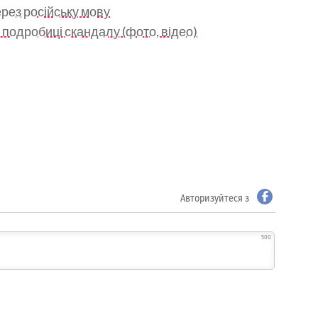
рез російську мову
 подробиці скандалу (фото, відео)
Авторизуйтеся з
500