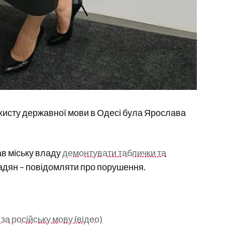
хисту державної мови в Одесі була Ярослава
в міську владу
демонтувати таблички та
мадян – повідомляти про порушення.
а російську мову (відео)