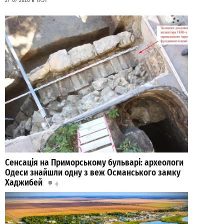
27-07-2026 в 19:31
Сенсація на Приморському бульварі: археологи
Одеси знайшли одну з веж Османського замку
Хаджибей
0
03-08-2026 в 08:49
ВИБІР РЕДАКЦІЇ