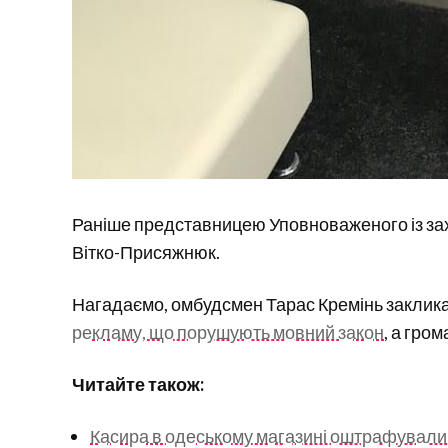
Раніше представницею Уповноваженого із за
Вітко-Присяжнюк.
Нагадаємо, омбудсмен Тарас Кремінь заклика
рекламу, що порушують мовний закон
, а гро
Читайте також:
Касира в одеському магазині оштрафували з