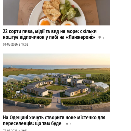
22 сорти пива, мідії та вид на море: скільки
коштує відпочинок у пабі на «Ланжероні»
1
01-08-2026 в 19:02
На Одещині хочуть створити нове містечко для
переселенців: що там буде
1