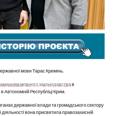
державної мови Тарас Кремінь.
риманням мовного законодавства
в
ж в Автономній Республіці Крим.
органах державної влади та громадського сектору
ої діяльності вона присвятила правозахисній