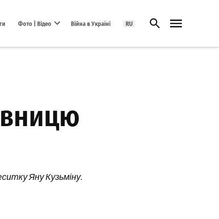
Відкрити пошук
ги
Фото | Відео
Війна в Україні
RU
Open dropdown menu
авницю
еситку Яну Кузьміну.