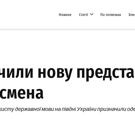
Новини
Статті
По поличках
Бло
Open dropdown menu
ачили нову предст
дсмена
сту державної мови на півдні України призначили од