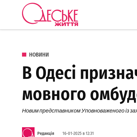
Перейти до вмісту
Одеське
Життя
ОПУБЛІКОВАНО В
НОВИНИ
В Одесі призн
мовного омбу
Новим представником Уповноваженого із захи
Редакція
16-01-2025 в 12:31