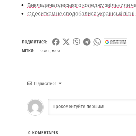
Викладача одеського коледжу звільнили че
Одеситкам не сподобалися українські пісні:
ПОДІЛИТИСЯ:
,
МІТКИ:
закон
мова
Підписатися
0
КОМЕНТАРІВ