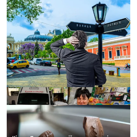
В Одесі оновили список перейменованих вулиць:
повний довідник старих і нових назв
1
18-07-2026 в 15:37
ВИБІР РЕДАКЦІЇ