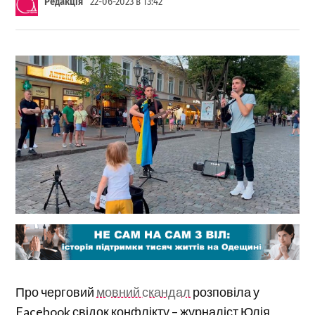
Редакція
22-06-2023 в 13:42
Про черговий
мовний скандал
розповіла у
Facebook свідок конфлікту – журналіст Юлія