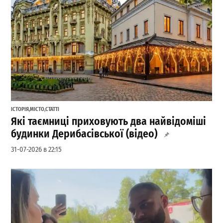
ІСТОРІЯ
,
МІСТО
,
СТАТТІ
Які таємниці приховують два найвідоміші
будинки Дерибасівської (відео)
31-07-2026 в 22:15