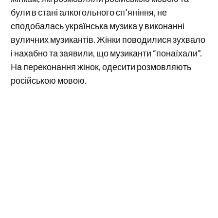
були в стані алкогольного сп’яніння, не
сподобалась українська музика у виконанні
вуличних музикантів. Жінки поводилися зухвало
і нахабно та заявили, що музиканти “понаїхали”.
На переконання жінок, одесити розмовляють
російською мовою.