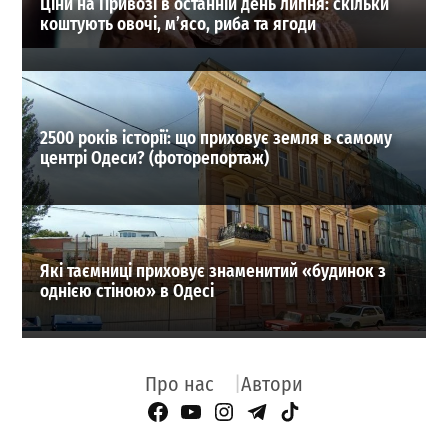
Ціни на Привозі в останній день липня: скільки
коштують овочі, м’ясо, риба та ягоди
2500 років історії: що приховує земля в самому
центрі Одеси? (фоторепортаж)
Які таємниці приховує знаменитий «будинок з
однією стіною» в Одесі
Про нас
Автори
Facebook Page
YouTube
Instagram
Telegram
TikTok