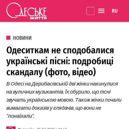
Перейти до вмісту
Language 
Одеське
Життя
ОПУБЛІКОВАНО В
НОВИНИ
Одеситкам не сподобалися
українські пісні: подробиці
скандалу (фото, відео)
В Одесі на Дерибасівській дві жінки накинулися
на вуличних музикантів. Їх обурило, що пісні
звучать українською мовою. Також жінки почали
вимагати доказів у глядачів, що вони не
“понаїхали”.