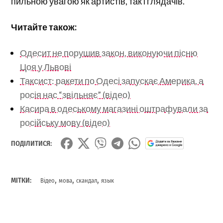
пильною увагою як артистів, так і глядачів.
Читайте також:
Одесит не порушив закон, виконуючи пісню
Цоя у Львові
Таксист: ракети по Одесі запускає Америка, а
росія нас “звільняє” (відео)
Касира в одеському магазині оштрафували за
російську мову (відео)
ПОДІЛИТИСЯ:
,
,
,
МІТКИ:
Відео
мова
скандал
язык