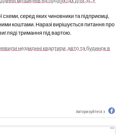
адання мільйонів на продуктах для ЗСУ
 схеми, серед яких чиновники та підприємці,
ними коштами. Наразі вирішується питання про
вигляді тримання під вартою.
иявили незаконні квартири, авто та будинок в
Авторизуйтеся з
500