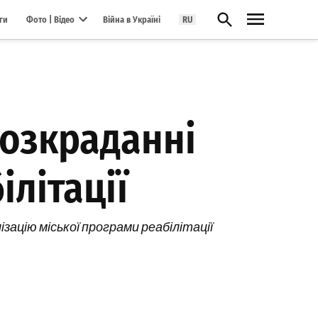
Відкрити пошук
ги
Фото | Відео
Війна в Україні
RU
Open dropdown menu
розкраданні
ілітації
зацію міської програми реабілітації