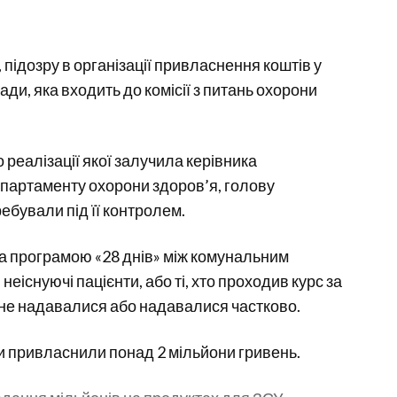
підозру в організації привласнення коштів у
ди, яка входить до комісії з питань охорони
до реалізації якої залучила керівника
епартаменту охорони здоров’я, голову
ребували під її контролем.
за програмою «28 днів» між комунальним
еіснуючі пацієнти, або ті, хто проходив курс за
і не надавалися або надавалися частково.
ми привласнили понад 2 мільйони гривень.