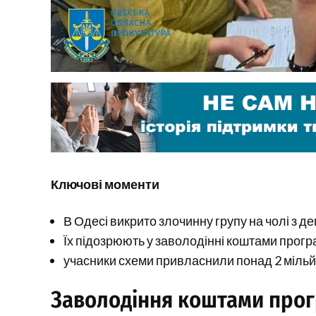
Ключові моменти
В Одесі викрито злочинну групу на чолі з д
Їх підозрюють у заволодінні коштами прогр
учасники схеми привласнили понад 2 мільй
Заволодіння коштами прогр