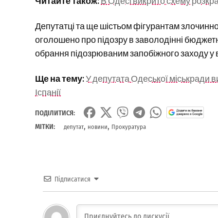
Читайте також:
В Одесі викрито схему розкр
Депутатці та ще шістьом фігурантам злочинної
оголошено про підозру в заволодінні бюджет
обрання підозрюваним запобіжного заходу у 
Ще на тему:
У депутата Одеської міськради в
Іспанії
ПОДІЛИТИСЯ:
,
,
МІТКИ:
депутат
новини
Прокуратура
Підписатися