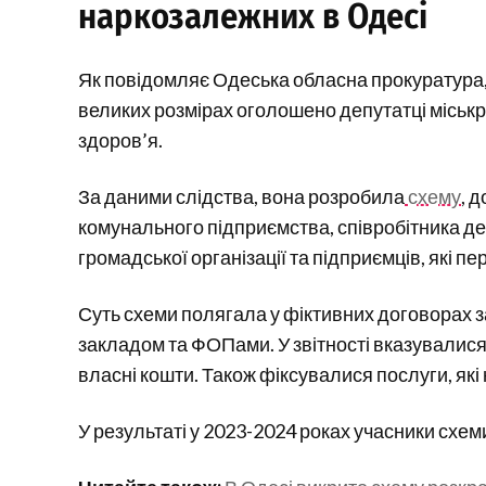
наркозалежних в Одесі
Як повідомляє Одеська обласна прокуратура, 
великих розмірах оголошено депутатці міськра
здоров’я.
За даними слідства, вона розробила
схему
, 
комунального підприємства, співробітника д
громадської організації та підприємців, які пе
Суть схеми полягала у фіктивних договорах 
закладом та ФОПами. У звітності вказувалися н
власні кошти. Також фіксувалися послуги, як
У результаті у 2023-2024 роках учасники схе