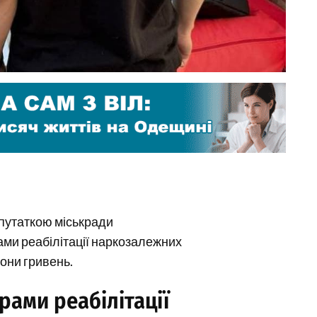
епутаткою міськради
ами реабілітації наркозалежних
они гривень.
ами реабілітації