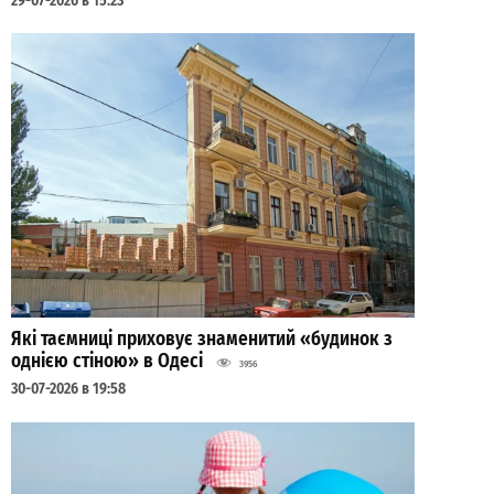
29-07-2026 в 15:23
Які таємниці приховує знаменитий «будинок з
однією стіною» в Одесі
3956
30-07-2026 в 19:58