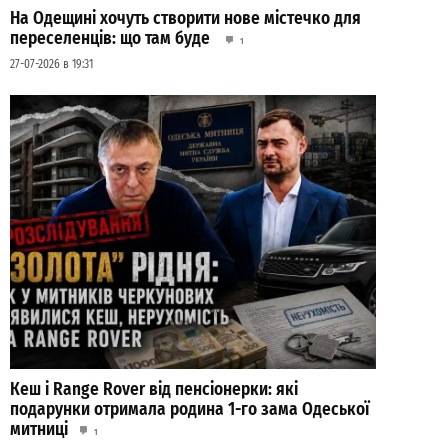
На Одещині хочуть створити нове містечко для
переселенців: що там буде
1
27-07-2026 в 19:31
Кеш і Range Rover від пенсіонерки: які
подарунки отримала родина 1-го зама Одеської
митниці
1