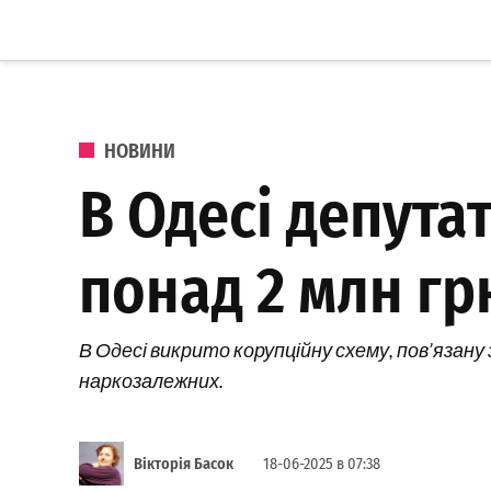
Перейти до вмісту
Одеське
Життя
ОПУБЛІКОВАНО В
НОВИНИ
В Одесі депута
понад 2 млн гр
В Одесі викрито корупційну схему, пов’язану
наркозалежних.
Вікторія Басок
18-06-2025 в 07:38