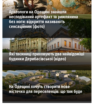
Археологи на Одещині знайшли
несподіваний артефакт та римлянина
без ноги: відкриття називають
сенсаційним (фото)
Які таємниці приховують два найвідоміші
будинки Дерибасівської (відео)
На Одещині хочуть створити нове
містечко для переселенців: що там буде