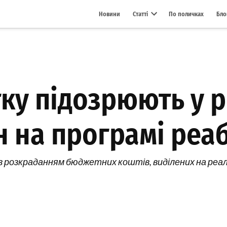
Новини
Статті
По поличках
Бло
Open dropdown menu
тку підозрюють у 
н на програмі реаб
 з розкраданням бюджетних коштів, виділених на реалі