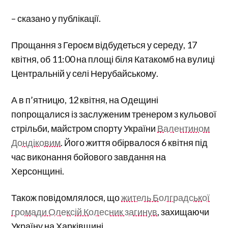
– сказано у публікації.
Прощання з Героєм відбудеться у середу, 17
квітня, об 11:00 на площі біля Катакомб на вулиці
Центральній у селі Нерубайському.
А в п’ятницю, 12 квітня, на Одещині
попрощалися із заслуженим тренером з кульової
стрільби, майстром спорту України
Валентином
Дондіковим
. Його життя обірвалося 6 квітня під
час виконання бойового завдання на
Херсонщині.
Також повідомлялося, що
житель Болградської
громади Олексій Колесник загинув
, захищаючи
Україну на Харківщині.