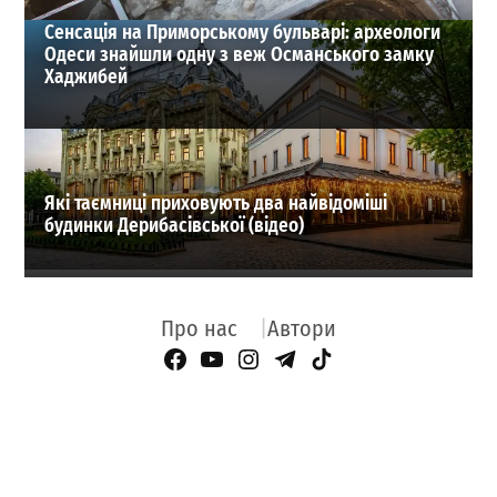
Сенсація на Приморському бульварі: археологи
Одеси знайшли одну з веж Османського замку
Хаджибей
Які таємниці приховують два найвідоміші
будинки Дерибасівської (відео)
Про нас
Автори
Facebook Page
YouTube
Instagram
Telegram
TikTok