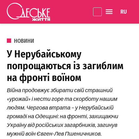
Перейти до вмісту
Language 
Одеське
Життя
ОПУБЛІКОВАНО В
НОВИНИ
У Нерубайському
попрощаються із загиблим
на фронті воїном
Війна продовжує збирати свій страшний
«урожай» і нести горе та скорботу нашим
людям. Чергова втрата – у Нерубайській
громаді на Одещині: на фронті, захищаючи
Україну від російських загарбників, загинув
мужній воїн Євген-Лев Пшеничников.