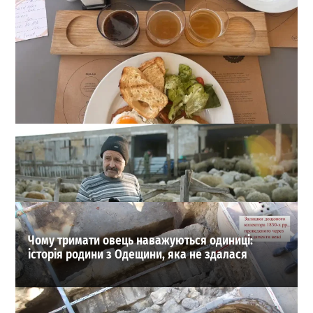
22 сорти пива, мідії та вид на море: скільки коштує
відпочинок у пабі на «Ланжероні»
1
01-08-2026 в 19:02
ВИБІР РЕДАКЦІЇ
Чому тримати овець наважуються одиниці:
історія родини з Одещини, яка не здалася