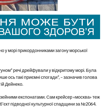
но у морі прикордонниками загону морської
туном” речі дрейфували у відкритому морі. Була
ше ось такі приємні спогади”, – зазначив голова
ій Дейнеко.
музейними експонатами. Сам крейсер «москва» теж
к об’єкт підводної культурної спадщини за №2064.