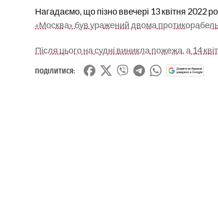
Нагадаємо, що пізно ввечері 13 квітня 2022 р
«Москва» був уражений двома протикорабель
Після цього на судні виникла пожежа, а 14 кві
ПОДІЛИТИСЯ: