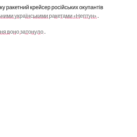
оку ракетний крейсер російських окупантів
ними українськими ракетами «Нептун»
.
тня воно затонуло
.