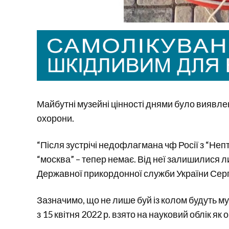
Майбутні музейні цінності днями було виявле
охорони.
“Після зустрічі недофлагмана чф Росії з “Неп
“москва” – тепер немає. Від неї залишилися ли
Державної прикордонної служби України Серг
Зазначимо, що не лише буй із колом будуть 
з 15 квітня 2022 р. взято на науковий облік я