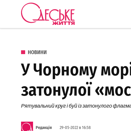
Перейти до вмісту
Одеське
Життя
ОПУБЛІКОВАНО В
НОВИНИ
У Чорному морі
затонулої «мо
Рятувальний круг і буй із затонулого флаг
Редакція
29-05-2022 в 16:58