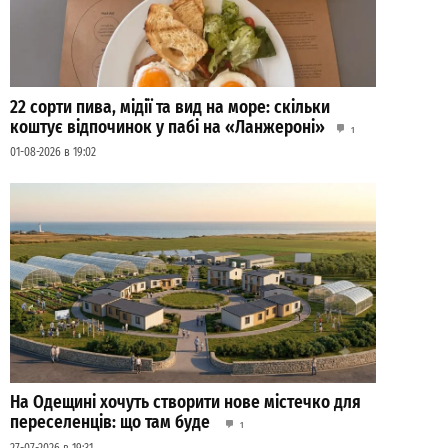
22 сорти пива, мідії та вид на море: скільки
коштує відпочинок у пабі на «Ланжероні»
1
01-08-2026 в 19:02
На Одещині хочуть створити нове містечко для
переселенців: що там буде
1