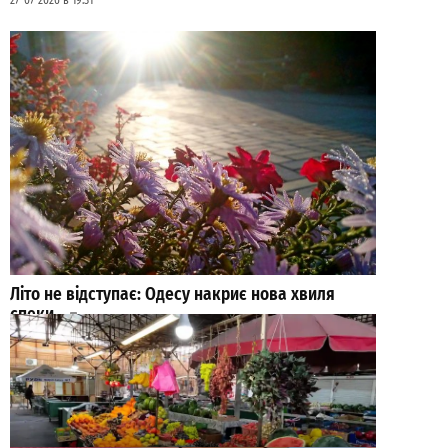
27-07-2026 в 19:31
Літо не відступає: Одесу накриє нова хвиля
спеки
0
01-08-2026 в 19:23
ВИБІР РЕДАКЦІЇ