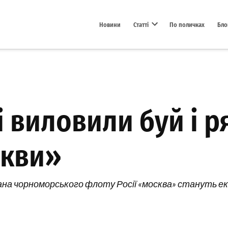
Новини
Статті
По поличках
Бло
Open dropdown menu
 виловили буй і ря
скви»
мана чорноморського флоту Росії «москва» стануть е