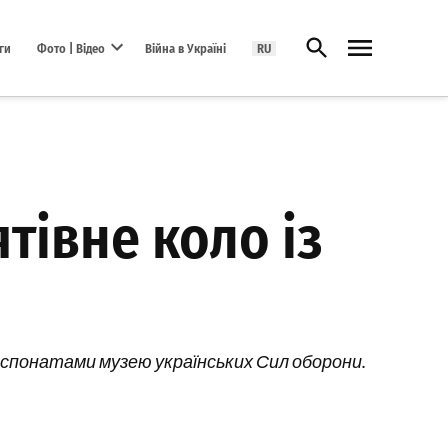
Відкрити пошук
ги
Фото | Відео
Війна в Україні
RU
Open dropdown menu
тівне коло із
кспонатами музею українських Сил оборони.