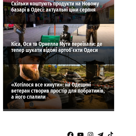
Скільки коштують продукти на Новому
базарі в Одесі: актуальні ціни серпня
Кіса, Ося та Орнелла Мути переїхали: де
тепер шукати відомі артоб’єкти Одеси
«Хотілося все кинути»: на Одещині
ветеран створив простір для побратимів,
а його спалили
Facebook Page
YouTube
Instagram
Telegram
TikTok