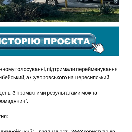
тронному голосуванні, підтримали перейменування
бейський, а Суворовського на Пересипський.
ень. З проміжними результатами можна
ромадянин”.
тня:
жибейський” – взяли участь 3663 користувачів,