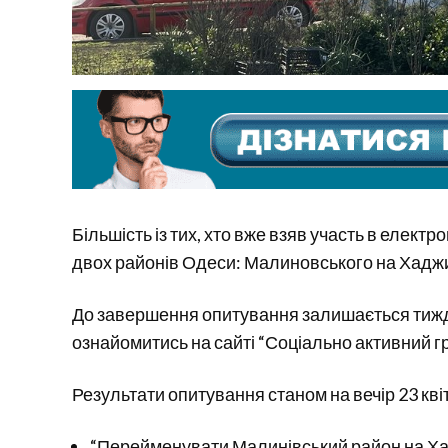
Більшість із тих, хто вже взяв участь в елек
двох районів Одеси: Малиновського на Хаджи
До завершення опитування залишається тижд
ознайомитись на сайті “Соціально активний г
Результати опитування станом на вечір 23 кві
“Перейменувати Малинівський район на Хад