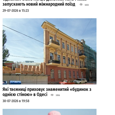
запускають новий міжнародний поїзд
4452
29-07-2026 в 15:23
Які таємниці приховує знаменитий «будинок з
однією стіною» в Одесі
3956
30-07-2026 в 19:58