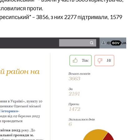
словилися проти.
сипський” – 3856, з них 2277 підтримали, 1579