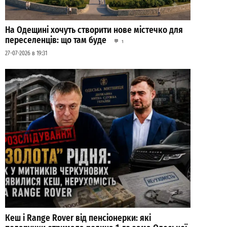
На Одещині хочуть створити нове містечко для
переселенців: що там буде
1
27-07-2026 в 19:31
Кеш і Range Rover від пенсіонерки: які