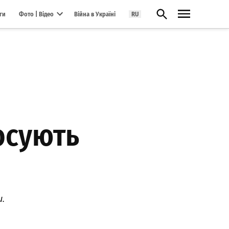
Відкрити пошук
ги
Фото | Відео
Війна в Україні
RU
Open dropdown menu
осують
.