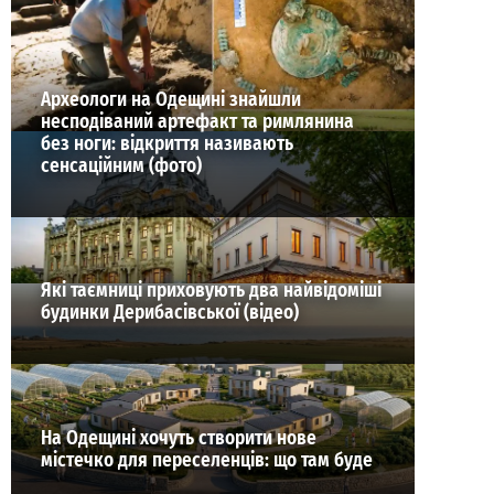
ВИБІР РЕДАКЦІЇ
Археологи на Одещині знайшли
несподіваний артефакт та римлянина
без ноги: відкриття називають
сенсаційним (фото)
Які таємниці приховують два найвідоміші
будинки Дерибасівської (відео)
На Одещині хочуть створити нове
містечко для переселенців: що там буде