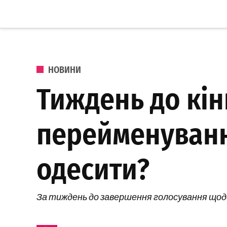
Перейти до вмісту
Одеське
Життя
ОПУБЛІКОВАНО В
НОВИНИ
Тиждень до кін
перейменуванн
одесити?
За тиждень до завершення голосування щодо