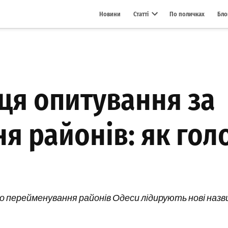
Новини
Статті
По поличках
Бло
Open dropdown menu
ця опитування за
я районів: як гол
 перейменування районів Одеси лідирують нові назви