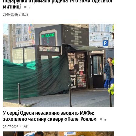
подарунки отримала родина 1-го зама Одеської
митниці
1
21-07-2026 в 11:08
У серці Одеси незаконно зводять МАФи:
захоплено частину скверу «Пале-Рояль»
0
28-07-2026 в 12:31