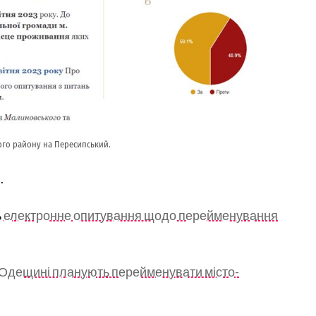
го району на Пересипський.
.
ь
електронне опитування щодо перейменування
 Одещині планують перейменувати місто-