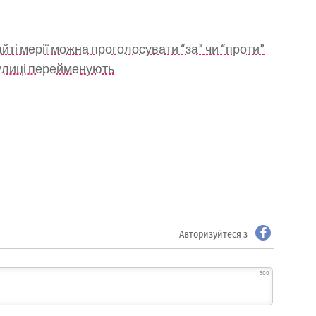
ті мерії можна проголосувати “за” чи “проти”
вулиці перейменують
Авторизуйтеся з
500