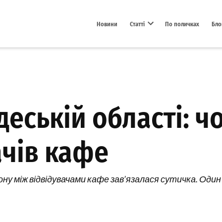
Новини
Статті
По поличках
Бло
Open dropdown menu
деській області: 
ачів кафе
ну між відвідувачами кафе зав’язалася сутичка. Один 