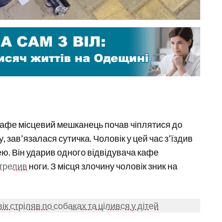
кафе місцевий мешканець почав чіплятися до
, зав’язалася сутичка. Чоловік у цей час з’їздив
ю. Він ударив одного відвідувача кафе
трелив
ноги. З місця злочину чоловік зник на
ік стріляв по собаках та цілився у дітей