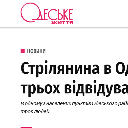
Перейти до вмісту
Одеське
Життя
ОПУБЛІКОВАНО В
НОВИНИ
Стрілянина в О
трьох відвідув
В одному з населених пунктів Одеського райо
троє людей.