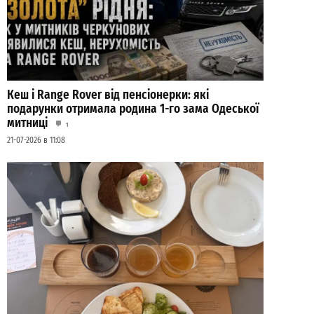
Кеш і Range Rover від пенсіонерки: які
подарунки отримала родина 1-го зама Одеської
митниці
1
21-07-2026 в 11:08