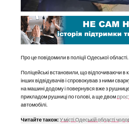
Про це повідомили в поліції Одеської області.
Поліцейські встановили, що відпочиваючи в 
інших відвідувачів і спровокував з ними сварку
на машині додому і повернувся вже з рушнице
прикладом рушниці по голові, а ще двом
прос
автомобілі.
Читайте також:
У місті Одеській області чолов