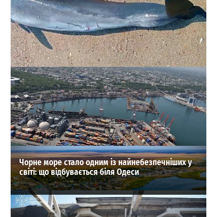
Рекордна загибель дельфінів біля Одеси: як
допомогти контуженій тварині
0
03-08-2026 в 07:46
ВИБІР РЕДАКЦІЇ
Чорне море стало одним із найнебезпечніших у
світі: що відбувається біля Одеси