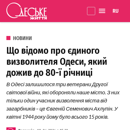
Перейти до вмісту
Language 
Одеське
Життя
ОПУБЛІКОВАНО В
НОВИНИ
Що відомо про єдиного
визволителя Одеси, який
дожив до 80-ї річниці
В Одесі залишилося три ветерани Другої
світової війни, які обороняли наше місто. З них
тільки один учасник визволення міста від
загарбників – це Євгеній Семенович Ахлупін. У
квітні 1944 року йому було всього 15 років.