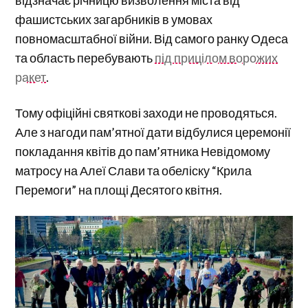
фашистських загарбників в умовах
повномасштабної війни. Від самого ранку Одеса
та область перебувають
під прицілом ворожих
ракет
.
Тому офіційні святкові заходи не проводяться.
Але з нагоди пам’ятної дати відбулися церемонії
покладання квітів до пам’ятника Невідомому
матросу на Алеї Слави та обеліску “Крила
Перемоги” на площі Десятого квітня.