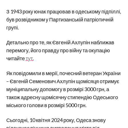
З 1943 року юнак працював в одеському підпіллі,
був розвідником у Партизанській патріотичній
групі.
Детально про те, як Євгеній Ахлупін наближав
перемогу, його правду про війну та окупацію
читайте
тут
.
Як повідомили в мерії, почесний ветеран України
– Євгеній Семенович Ахлупін щомісяця отримує
муніципальну допомогу в розмірі 3000 грн, а
також адресну щомісячну стипендію Одеського
міського голови в розмірі 5000 грн.
Сьогодні, 10 квітня 2024 року, Одеса знову
відзначає річницю визволення міста від