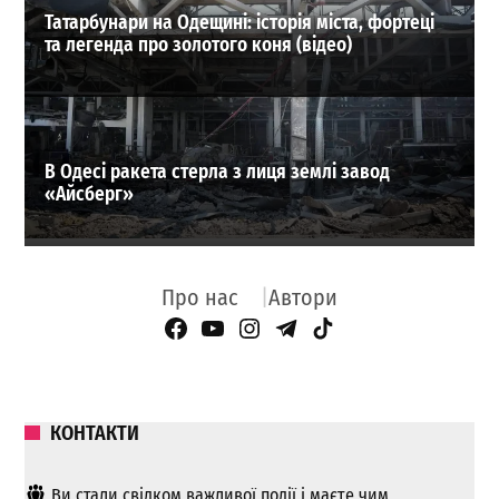
Татарбунари на Одещині: історія міста, фортеці
та легенда про золотого коня (відео)
В Одесі ракета стерла з лиця землі завод
«Айсберг»
Про нас
Автори
Facebook Page
YouTube
Instagram
Telegram
TikTok
КОНТАКТИ
Ви стали свідком важливої ​​події і маєте чим