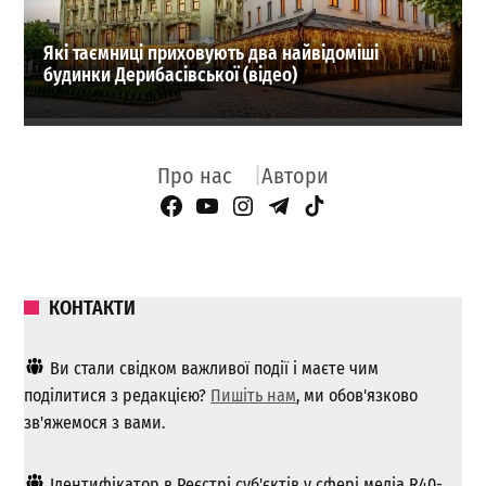
Які таємниці приховують два найвідоміші
будинки Дерибасівської (відео)
Про нас
Автори
Facebook Page
YouTube
Instagram
Telegram
TikTok
КОНТАКТИ
Ви стали свідком важливої ​​події і маєте чим
поділитися з редакцією?
Пишіть нам
, ми обов'язково
зв'яжемося з вами.
Ідентифікатор в Реєстрі суб'єктів у сфері медіа R40-