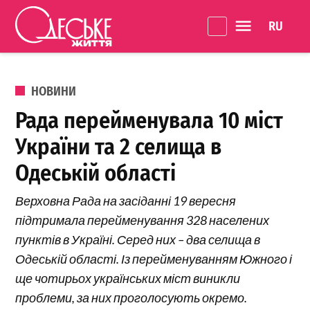
Перейти до вмісту
Language 
Одеське
Життя
ОПУБЛІКОВАНО В
НОВИНИ
Рада перейменувала 10 міст
України та 2 селища в
Одеській області
Верховна Рада на засіданні 19 вересня
підтримала перейменування 328 населених
пунктів в Україні. Серед них – два селища в
Одеській області. Із перейменуванням Южного і
ще чотирьох українських міст виникли
проблеми, за них проголосують окремо.