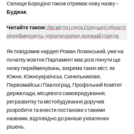
Селище Бородіно також отримає нову назву –
Буджак
.
Читайте також:
Які міста і села Одеської області
перейменують: оприлюднено значний список
Як повідомив нардеп Роман Лозинський, уже на
початку жовтня Парламент має розглянути ще
низку перейменувань, зокрема таких міст, як
Южне, Южноукраїнськ, Синельникове,
Первомайськ і Павлоград. Профільний Комітет
держвлади, місцевого самоврядування,
регразвитку та містобудування доручив
розробити та внести постанови з такими
назвами, відповідно до раніше ухвалених
рішень.