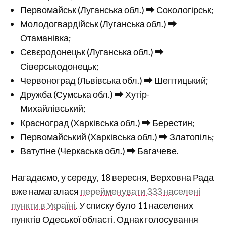
Первомайськ (Луганська обл.) ⮕ Сокологірськ;
Молодогвардійськ (Луганська обл.) ⮕
Отаманівка;
Сєвєродонецьк (Луганська обл.) ⮕
Сіверськодонецьк;
Червоноград (Львівська обл.) ⮕ Шептицький;
Дружба (Сумська обл.) ⮕ Хутір-
Михайлівський;
Красноград (Харківська обл.) ⮕ Берестин;
Первомайський (Харківська обл.) ⮕ Златопіль;
Ватутіне (Черкаська обл.) ⮕ Багачеве.
Нагадаємо, у середу, 18 вересня, Верховна Рада
вже намагалася
перейменувати 333 населені
пункти в Україні
. У списку було 11 населених
пунктів Одеської області. Однак голосування