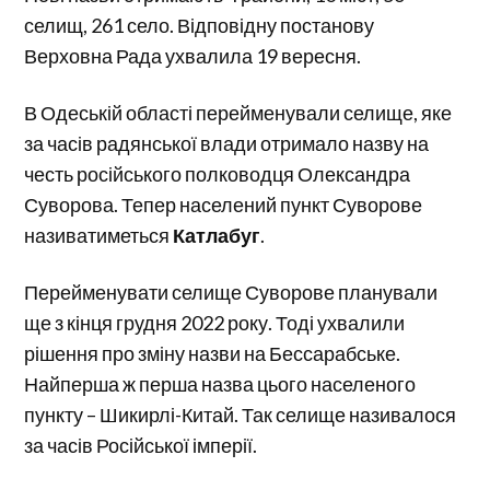
селищ, 261 село. Відповідну постанову
Верховна Рада ухвалила 19 вересня.
В Одеській області перейменували селище, яке
за часів радянської влади отримало назву на
честь російського полководця Олександра
Суворова. Тепер населений пункт Суворове
називатиметься
Катлабуг
.
Перейменувати селище Суворове планували
ще з кінця грудня 2022 року. Тоді ухвалили
рішення про зміну назви на Бессарабське.
Найперша ж перша назва цього населеного
пункту – Шикирлі-Китай. Так селище називалося
за часів Російської імперії.