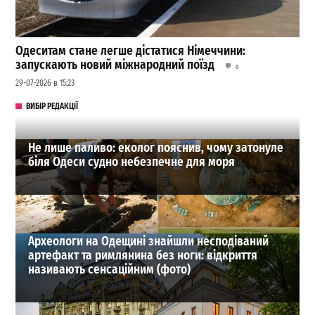
Одеситам стане легше дістатися Німеччини:
запускають новий міжнародний поїзд
0
29-07-2026 в 15:23
ВИБІР РЕДАКЦІЇ
Не лише паливо: еколог пояснив, чому затонуле
біля Одеси судно небезпечне для моря
Археологи на Одещині знайшли несподіваний
артефакт та римлянина без ноги: відкриття
називають сенсаційним (фото)