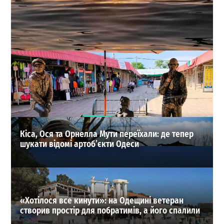
Температура морської води в Одесі 1 серпня: чи буде
комфортно купатися
0
01-08-2026 в 07:24
ВИБІР РЕДАКЦІЇ
Кіса, Ося та Орнелла Мути переїхали: де тепер
шукати відомі артоб’єкти Одеси
«Хотілося все кинути»: на Одещині ветеран
створив простір для побратимів, а його спалили