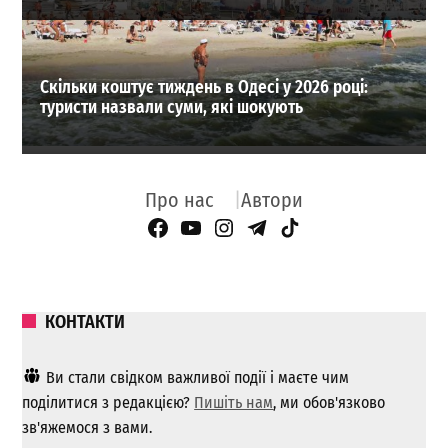
Скільки коштує тиждень в Одесі у 2026 році:
туристи назвали суми, які шокують
Про нас
Автори
Facebook Page
YouTube
Instagram
Telegram
TikTok
КОНТАКТИ
Ви стали свідком важливої ​​події і маєте чим
поділитися з редакцією?
Пишіть нам
, ми обов'язково
зв'яжемося з вами.