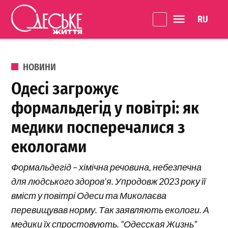
Перейти до вмісту
Language 
Одеське
Життя
ОПУБЛІКОВАНО В
НОВИНИ
Одесі загрожує
формальдегід у повітрі: як
медики посперечалися з
екологами
Формальдегід – хімічна речовина, небезпечна
для людського здоров’я. Упродовж 2023 року її
вміст у повітрі Одеси та Миколаєва
перевищував норму. Так заявляють екологи. А
медики їх спростовують. “Одесская Жизнь”