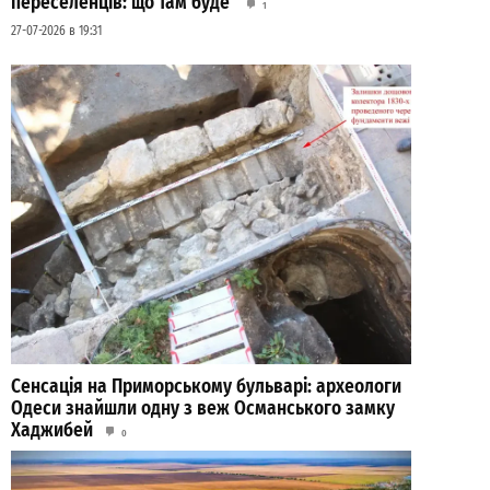
переселенців: що там буде
1
27-07-2026 в 19:31
Сенсація на Приморському бульварі: археологи
Одеси знайшли одну з веж Османського замку
Хаджибей
0
03-08-2026 в 08:49