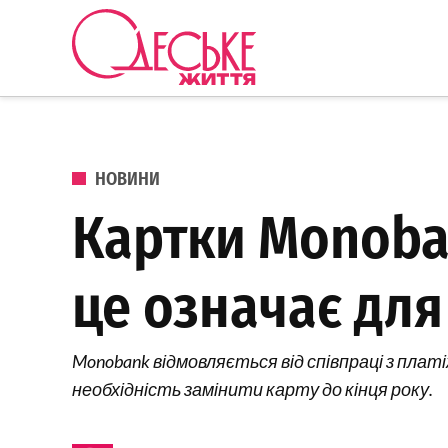
Перейти до вмісту
Одеське
Життя
ОПУБЛІКОВАНО В
НОВИНИ
Картки Monoba
це означає для
Monobank відмовляється від співпраці з пла
необхідність замінити карту до кінця року.