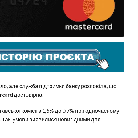
уло, але служба підтримки банку розповіла, що
rcard достовірна.
івської комісії з 1,6% до 0,7% при одночасному
. Такі умови виявилися невигідними для