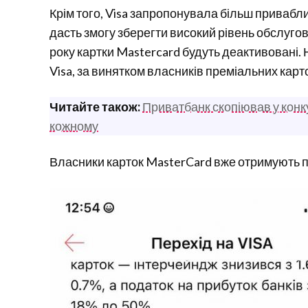
Крім того, Visa запропонувала більш приваблив
дасть змогу зберегти високий рівень обслугову
року картки Mastercard будуть деактивовані. 
Visa, за винятком власників преміальних карт
Читайте також:
Приватбанк скопіював у конк
кожному
Власники карток MasterCard вже отримують по