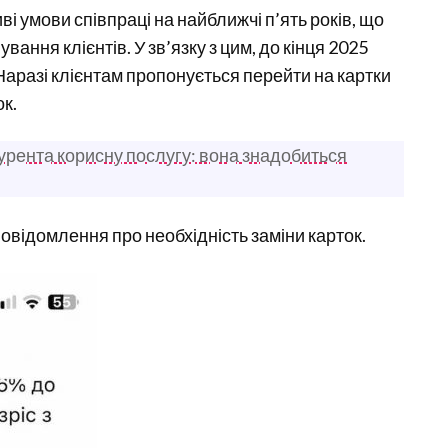
і умови співпраці на найближчі п’ять років, що
вання клієнтів. У зв’язку з цим, до кінця 2025
Наразі клієнтам пропонується перейти на картки
ок.
урента корисну послугу: вона знадобиться
відомлення про необхідність заміни карток.