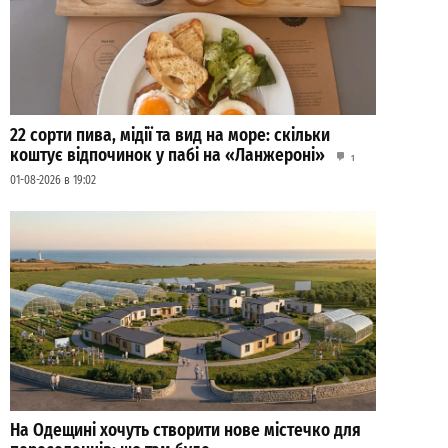
22 сорти пива, мідії та вид на море: скільки
коштує відпочинок у пабі на «Ланжероні»
1
01-08-2026 в 19:02
На Одещині хочуть створити нове містечко для