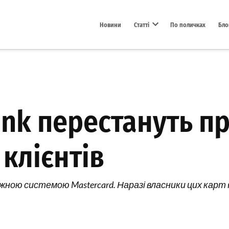
Новини
Статті
По поличках
Бло
Open dropdown menu
nk перестануть п
 клієнтів
тіжною системою Mastercard. Наразі власники цих ка