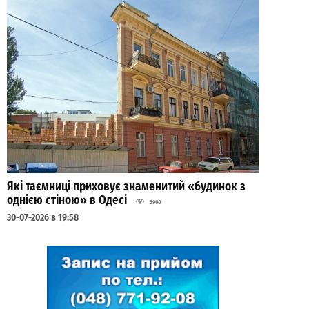
Які таємниці приховує знаменитий «будинок з
однією стіною» в Одесі
3960
30-07-2026 в 19:58