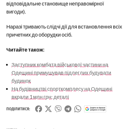
відповідальне становище неправомірної
вигоди).
Наразі тривають слідчі дії для встановлення всіх
причетних до оборудки осіб.
Читайте також:
Заступник комбата військової частини на
Одещині примушував підлеглих будувати
будинок
На будівництві спорткомплесу на Одещині
вкрали 1 млн грн: деталі
ПОДІЛИТИСЯ: