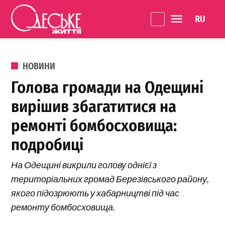
Перейти до вмісту
Language 
Одеське
Життя
ОПУБЛІКОВАНО В
НОВИНИ
Голова громади на Одещині
вирішив збагатитися на
ремонті бомбосховища:
подробиці
На Одещині викрили голову однієї з
територіальних громад Березівського району,
якого підозрюють у хабарництві під час
ремонту бомбосховища.