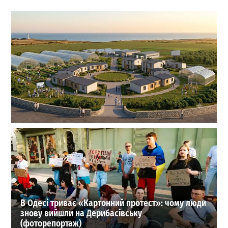
На Одещині хочуть створити нове містечко для
переселенців: що там буде
1
27-07-2026 в 19:31
ВИБІР РЕДАКЦІЇ
В Одесі триває «Картонний протест»: чому люди
знову вийшли на Дерибасівську
(фоторепортаж)