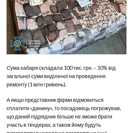
Сума хабаря складала 100 тис. грн. – 10% від
загальної суми виділеної на проведення
ремонту (1 млн гривень).
А якщо представник фірми відмовиться
сплатити «данину», то посадовець погрожував,
що даний підрядник більше не зможе брати
участь в тендерах, а також йому будуть
відмовляти в укладанні договорів на інші