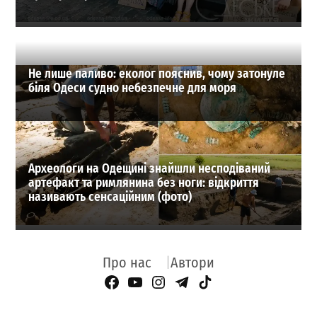
Не лише паливо: еколог пояснив, чому затонуле
біля Одеси судно небезпечне для моря
Археологи на Одещині знайшли несподіваний
артефакт та римлянина без ноги: відкриття
називають сенсаційним (фото)
Про нас
Автори
Facebook Page
YouTube
Instagram
Telegram
TikTok