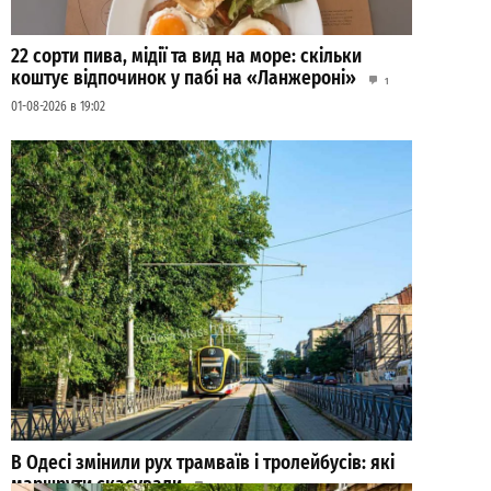
22 сорти пива, мідії та вид на море: скільки
коштує відпочинок у пабі на «Ланжероні»
1
01-08-2026 в 19:02
В Одесі змінили рух трамваїв і тролейбусів: які
маршрути скасували
0