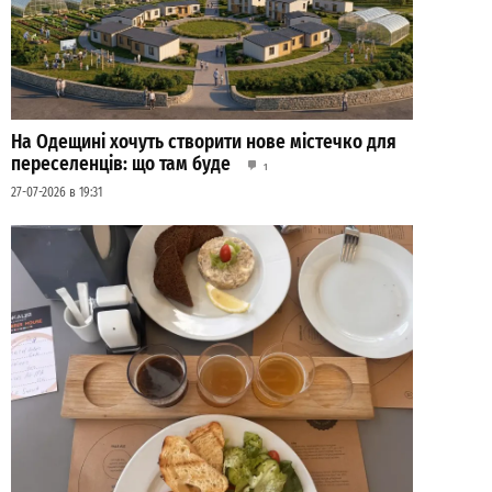
На Одещині хочуть створити нове містечко для
переселенців: що там буде
1
27-07-2026 в 19:31