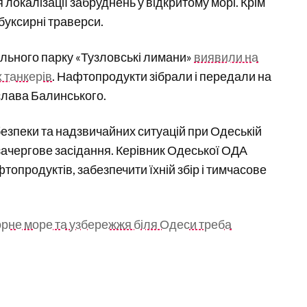
локалізації забруднень у відкритому морі. Крім
 буксирні траверси.
льного парку «Тузловські лимани»
виявили на
х танкерів
. Нафтопродукти зібрали і передали на
лава Балинського.
 безпеки та надзвичайних ситуацій при Одеській
зачергове засідання. Керівник Одеської ОДА
опродуктів, забезпечити їхній збір і тимчасове
орне море та узбережжя біля Одеси треба