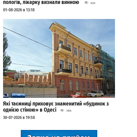
пологів, лікарку визнали винною
4120
01-08-2026 в 13:18
Які таємниці приховує знаменитий «будинок з
однією стіною» в Одесі
3956
30-07-2026 в 19:58