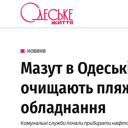
Перейти до вмісту
Одеське
Життя
ОПУБЛІКОВАНО В
НОВИНИ
Мазут в Одеськ
очищають пляж
обладнання
Комунальні служби почали прибирати нафто