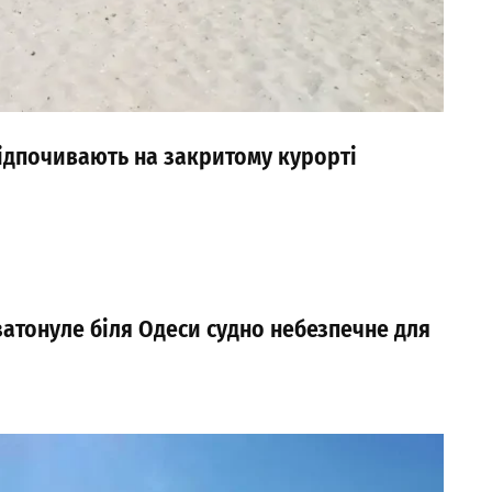
відпочивають на закритому курорті
затонуле біля Одеси судно небезпечне для