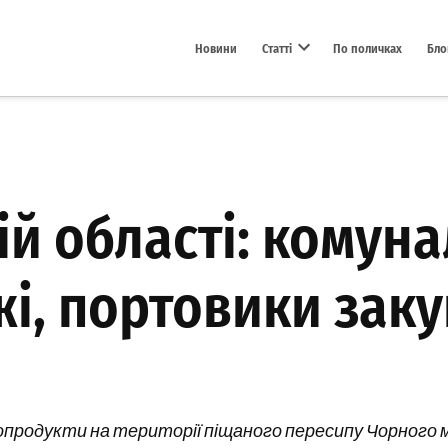
Новини
Статті
По поличках
Бло
Open dropdown menu
ій області: комун
і, портовики зак
продукти на території піщаного пересипу Чорного