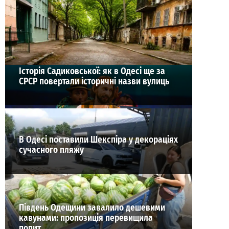
29-07-2026 в 10:16
ВИБІР РЕДАКЦІЇ
Історія Садиковської: як в Одесі ще за
СРСР повертали історичні назви вулиць
В Одесі поставили Шекспіра у декораціях
сучасного пляжу
Південь Одещини завалило дешевими
кавунами: пропозиція перевищила
попит