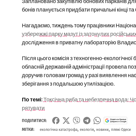
Заплановано закупівлю бонових парканів для 
бонів планується придбати причальні кінці та
Нагадаємо, тиждень тому працівники Націона
узбережжі парку мазут із затонулих російськи
дослідження в приватну лабораторію Владис
Після цього комісія з техногенно-екологічної
обласній державній адміністрації провела по
доручив головам громад у разі виявлення нафт
зберігання з подальшою утилізацією.
По темі:
Токсічна риба та небезпечна вода: Ч
рятувати
ПОДІЛИТИСЯ:
,
,
,
МІТКИ:
екологічна катастрофа
екологія
новини
пляжі Одеси