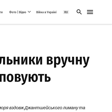
Відкрити пошук
ги
Фото | Відео
Війна в Україні
RU
Open dropdown menu
альники вручну
уповують
 моря вздовж Джантшейського лиману та