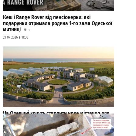
Кеш і Range Rover від пенсіонерки: які
подарунки отримала родина 1-го зама Одеської
митниці
1
21-07-2026 в 11:08
На Одещині хочуть створити нове містечко для
переселенців: що там буде
1
27-07-2026 в 19:31