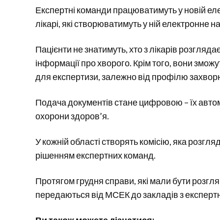
Експертні команди працюватимуть у новій елек
лікарі, які створюватимуть у ній електронне н
Пацієнти не знатимуть, хто з лікарів розгляда
інформації про хворого. Крім того, вони змож
для експертизи, залежно від профілю захвор
Подача документів стане цифровою – їх авто
охорони здоров’я.
У кожній області створять комісію, яка розгл
рішенням експертних команд.
Протягом грудня справи, які мали бути розглян
передаються від МСЕК до закладів з експер