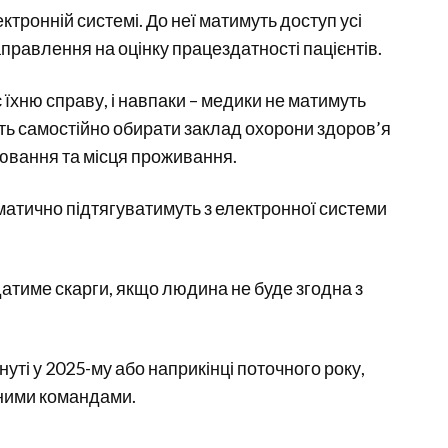
тронній системі. До неї матимуть доступ усі
аправлення на оцінку працездатності пацієнтів.
є їхню справу, і навпаки – медики не матимуть
уть самостійно обирати заклад охорони здоров’я
ювання та місця проживання.
матично підтягуватимуть з електронної системи
ядатиме скарги, якщо людина не буде згодна з
уті у 2025-му або наприкінці поточного року,
тними командами.