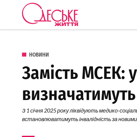
Перейти до вмісту
Одеське
Життя
ОПУБЛІКОВАНО В
НОВИНИ
Замість МСЕК: 
визначатимуть 
З 1 січня 2025 року ліквідують медико-соціаль
встановлюватимуть інвалідність за новими