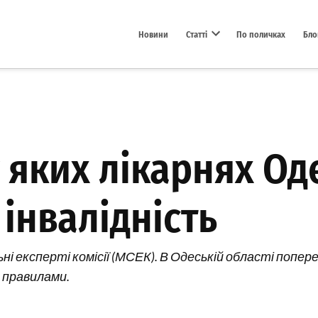
Новини
Статті
По поличках
Бло
Open dropdown menu
у яких лікарнях Од
інвалідність
ні експерті комісії (МСЕК). В Одеській області попере
 правилами.