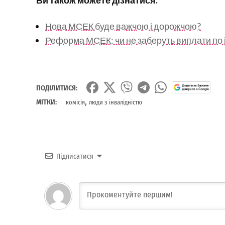
Ви також можете дізнатися:
Нова МСЕК буде важчою і дорожчою?
Реформа МСЕК: чи не заберуть виплати по 
ПОДІЛИТИСЯ:
,
МІТКИ:
комісія
люди з інвалідністю
Підписатися