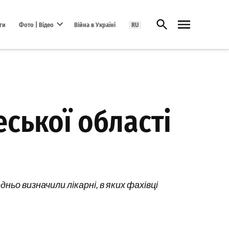
Відкрити пошук
ги
Фото | Відео
Війна в Україні
RU
Open dropdown menu
еської області
дньо визначили лікарні, в яких фахівці