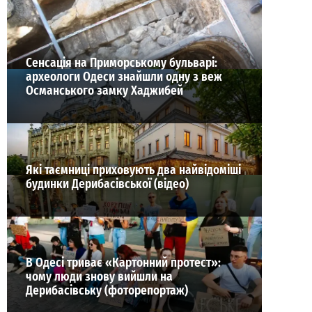
ВИБІР РЕДАКЦІЇ
Сенсація на Приморському бульварі:
археологи Одеси знайшли одну з веж
Османського замку Хаджибей
Які таємниці приховують два найвідоміші
будинки Дерибасівської (відео)
В Одесі триває «Картонний протест»:
чому люди знову вийшли на
Дерибасівську (фоторепортаж)