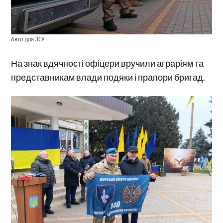
Авто для ЗСУ
На знак вдячності офіцери вручили аграріям та
представникам влади подяки і прапори бригад.