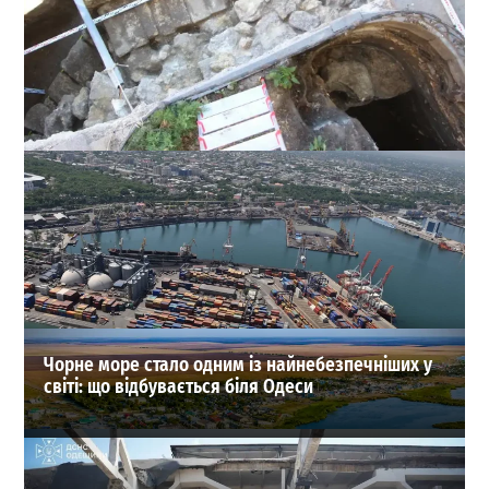
Сенсація на Приморському бульварі: археологи
Одеси знайшли одну з веж Османського замку
Хаджибей
0
03-08-2026 в 08:49
ВИБІР РЕДАКЦІЇ
Чорне море стало одним із найнебезпечніших у
світі: що відбувається біля Одеси