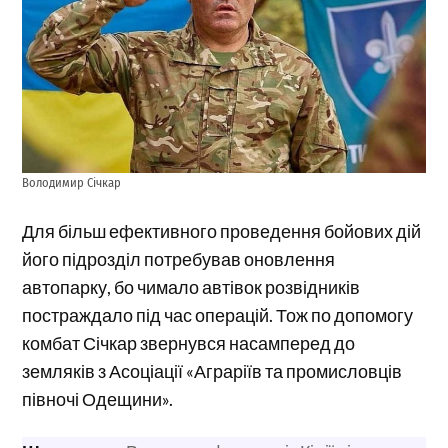
Володимир Січкар
Для більш ефективного проведення бойових дій
його підрозділ потребував оновлення
автопарку, бо чимало автівок розвідників
постраждало під час операцій. Тож по допомогу
комбат Січкар звернувся насамперед до
земляків з Асоціації «Аграріїв та промисловців
півночі Одещини».