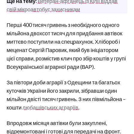
Ще на тему:
Ветеран-афганець із Кілії віддав
свій мікроавтобус захисникам
Перші 400 тисяч гривень з необхідного одного
мільйона двохсот тисяч для придбання автівок
миттєво поступили на спецрахунок. Хлібороб і
меценат Сергій Паровик, який був ініціатором
цієї справи, розмістив клич про збір коштів у групі
Всеукраїнської аграрної ради (ВАР).
За півтори доби аграрії з Одещини та багатьох
куточків України його закрили, зібравши один
мільйон двісті тисяч гривень. З них півмільйона –
кошти
любашівських аграріїв
.
Впродовж місяця автівки були закуплені,
відремонтовані і готові для передачі на фронт.