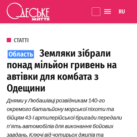
Перейти до вмісту
Language 
Одеське
Життя
ОПУБЛІКОВАНО В
СТАТТІ
Земляки зібрали
понад мільйон гривень на
автівки для комбата з
Одещини
Днями у Любашівці розвідникам 140-го
окремого батальйону морської піхоти та
бійцям 43-ї артилерійської бригади передали
п’ять автомобілів для виконання бойових
завдань. Ключі від чотирьох джипів та