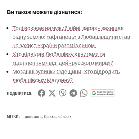
Ви також можете дізнатися:
Тоді воював на чужий війні, зараз – захищає
рідну землю: «афганець» з Любашівщини став
на захист України разом із сином
;
Хто відвідав Любашівку з книгами та
«щепленням» від ідей «русского мира»?
Мозаїчні зупинки Одещини: Хто відродить
любашівську Мадонну?
ПОДІЛИТИСЯ:
,
МІТКИ:
допомога
Одеська область