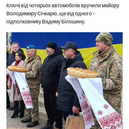
Ключі від чотирьох автомобілів вручили майору
Володимиру Січкарю, ще від одного –
підполковнику Вадиму Білошину.