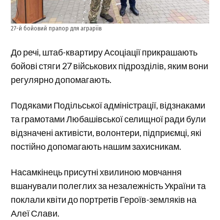
27-й бойовий прапор для аграрїів
До речі, штаб-квартиру Асоціації прикрашають
бойові стяги 27 військових підрозділів, яким вони
регулярно допомагають.
Подяками Подільської адміністрації, відзнаками
та грамотами Любашівської селищної ради були
відзначені активісти, волонтери, підприємці, які
постійно допомагають нашим захисникам.
Насамкінець присутні хвилиною мовчання
вшанували полеглих за незалежність України та
поклали квіти до портретів Героїв-земляків на
Алеї Слави.