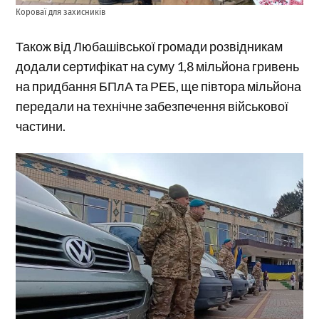
Короваї для захисників
Також від Любашівської громади розвідникам
додали сертифікат на суму 1,8 мільйона гривень
на придбання БПлА та РЕБ, ще півтора мільйона
передали на технічне забезпечення військової
частини.