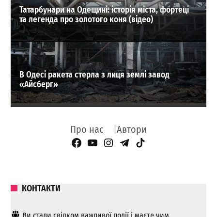
Татарбунари на Одещині: історія міста, фортеці
та легенда про золотого коня (відео)
В Одесі ракета стерла з лиця землі завод
«Айсберг»
Про нас
Автори
Facebook Page
YouTube
Instagram
Telegram
TikTok
КОНТАКТИ
Ви стали свідком важливої ​​події і маєте чим