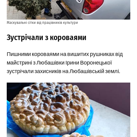
Маскувальні сітки від працівників культури
Зустрічали з короваями
Пишними короваями на вишитих рушниках від
майстрині з Любашівки Ірини Воронецької
зустрічали захисників на Любашівській землі.