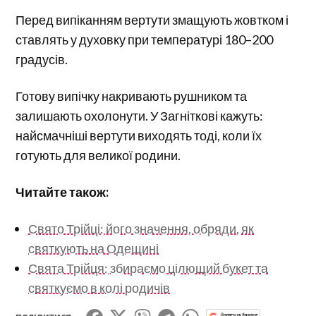
Перед випіканням вертути змащують жовтком і
ставлять у духовку при температурі 180–200
градусів.
Готову випічку накривають рушником та
залишають охолонути. У Загніткові кажуть:
найсмачніші вертути виходять тоді, коли їх
готують для великої родини.
Читайте також:
Свято Трійці: його значення, обряди, як
святкують на Одещині
Свята Трійця: збираємо цілющий букет та
святкуємо в колі родичів