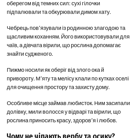
оберегом від темних сил: сухі гілочки
підпалювали та обкурювали димом хату.
Чебрець пов’язували із родинною злагодою та
щасливим коханням. Його використовували для
чаїв, а дівчата вірили, що рослина допомагає
знайти судженого.
Пижмо носили як оберіг від злого ока й
привороту. М’яту та мелісу клали по кутках оселі
для очищення простору та захисту дому.
Особливе місце займав любисток. Ним засипали
долівку, мили волосся у відварі та вірили, що
рослина приносить красу, здоров’я і любов.
Чому не чіпають вербу та осику?