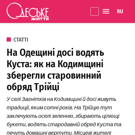
Перейти до вмісту
Language 
Одеське
Життя
ОПУБЛІКОВАНО В
СТАТТІ
На Одещині досі водять
Куста: як на Кодимщині
зберегли старовинний
обряд Трійці
У селі Загнітків на Кодимщині й досі живуть
традиції, яким сотні років. На Трійцю тут
заклечують оселі зеленню, збирають цілющі
букети, водять стародавній обряд Куста та
печуть домашні вертути. Місцеві жителі