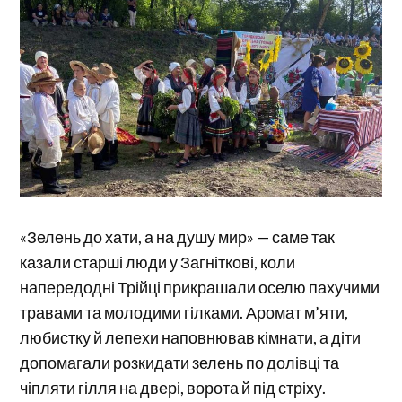
«Зелень до хати, а на душу мир» — саме так
казали старші люди у Загніткові, коли
напередодні Трійці прикрашали оселю пахучими
травами та молодими гілками. Аромат м’яти,
любистку й лепехи наповнював кімнати, а діти
допомагали розкидати зелень по долівці та
чіпляти гілля на двері, ворота й під стріху.