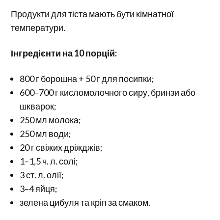
Продукти для тіста мають бути кімнатної
температури.
Інгредієнти на 10 порцій:
800 г борошна + 50 г для посипки;
600–700 г кисломолочного сиру, бринзи або
шкварок;
250 мл молока;
250 мл води;
20 г свіжих дріжджів;
1–1,5 ч. л. солі;
3 ст. л. олії;
3–4 яйця;
зелена цибуля та кріп за смаком.