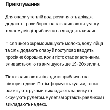
Приготування
Для опари у теплій воді розчиняють дріжджі,
додають трохи борошна та залишають суміш у
теплому місці приблизно на двадцять хвилин.
Після цього окремо змішують молоко, воду, яйця
та сіль, додають опару й поступово вводять
просіяне борошно. Коли тісто стає еластичним,
вливають олію та вимішують ще 15–20 хвилин.
Тісто залишають підходити приблизно на
півтори години. Потім формують кульки, тонко
розтягують руками, викладають начинку та
скручують рулетом. Рулет загортають равликом і
викладають на деко.