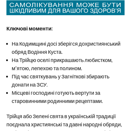
Ключові моменти:
На Кодимщині досі зберігся дохристиянський
обряд Водіння Куста.
На Трійцю оселі прикрашають любистком,
м’ятою, лепехою та полином.
Під час святкувань у Загніткові збирають
донати на ЗСУ.
Місцеві господині готують вертути за
старовинними родинними рецептами.
Трійця або Зелені свята в українській традиції
поєднала християнські та давні народні обряди,