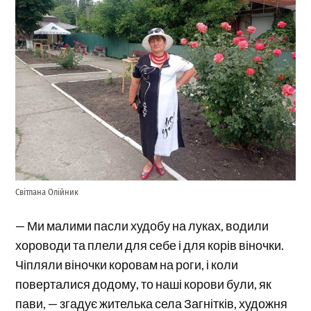
Світлана Олійник
— Ми малими пасли худобу на луках, водили
хороводи та плели для себе і для корів віночки.
Чіпляли віночки коровам на роги, і коли
поверталися додому, то наші корови були, як
пави, — згадує жителька села Загнітків, художня