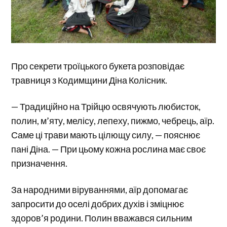
Про секрети троїцького букета розповідає
травниця з Кодимщини Діна Колісник.
— Традиційно на Трійцю освячують любисток,
полин, м’яту, мелісу, лепеху, пижмо, чебрець, аїр.
Саме ці трави мають цілющу силу, — пояснює
пані Діна. — При цьому кожна рослина має своє
призначення.
За народними віруваннями, аїр допомагає
запросити до оселі добрих духів і зміцнює
здоров’я родини. Полин вважався сильним