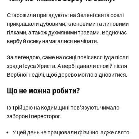
Старожили пригадують: на Зелені свята оселі
прикрашали дубовими, кленовими та липовими
гілками, а також духмяними травами. Водночас
вербу й осику намагалися не чіпати.
За легендою, саме на осиці повісився Іуда після
зради Ісуса Христа. А вербі давали спокій після
Вербної неділі, щоб дерево могло відновитися.
Що не можна робити?
Із Трійцею на Кодимщині пов’язують чимало
заборон і пересторог.
У цей день не працювали фізично, адже свято