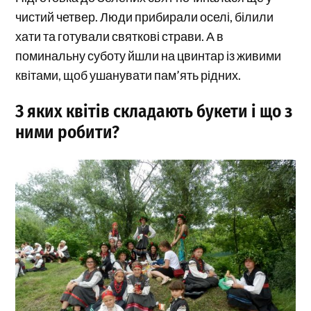
чистий четвер. Люди прибирали оселі, білили
хати та готували святкові страви. А в
поминальну суботу йшли на цвинтар із живими
квітами, щоб ушанувати пам’ять рідних.
З яких квітів складають букети і що з
ними робити?