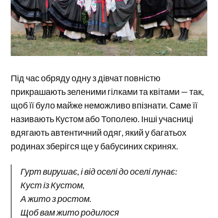
Під час обряду одну з дівчат повністю
прикрашають зеленими гілками та квітами — так,
щоб її було майже неможливо впізнати. Саме її
називають Кустом або Тополею. Інші учасниці
вдягають автентичний одяг, який у багатьох
родинах зберігся ще у бабусиних скринях.
Гурт вирушає, і від оселі до оселі лунає:
Куст із Кустом,
А жито з ростом.
Щоб вам жито родилося