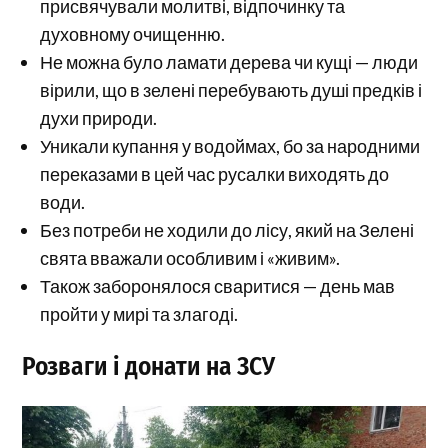
присвячували молитві, відпочинку та
духовному очищенню.
Не можна було ламати дерева чи кущі — люди
вірили, що в зелені перебувають душі предків і
духи природи.
Уникали купання у водоймах, бо за народними
переказами в цей час русалки виходять до
води.
Без потреби не ходили до лісу, який на Зелені
свята вважали особливим і «живим».
Також заборонялося сваритися — день мав
пройти у мирі та злагоді.
Розваги і донати на ЗСУ