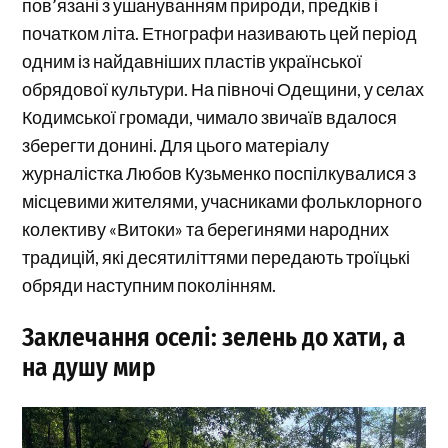
пов’язані з ушануванням природи, предків і
початком літа. Етнографи називають цей період
одним із найдавніших пластів української
обрядової культури. На півночі Одещини, у селах
Кодимської громади, чимало звичаїв вдалося
зберегти донині. Для цього матеріалу
журналістка Любов Кузьменко поспілкувалися з
місцевими жителями, учасниками фольклорного
колективу «Витоки» та берегинями народних
традицій, які десятиліттями передають троїцькі
обряди наступним поколінням.
Заклечання оселі: зелень до хати, а
на душу мир