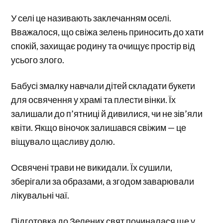
У селі це називають заклечанням оселі.
Вважалося, що свіжа зелень приносить до хати
спокій, захищає родину та очищує простір від
усього злого.
Бабусі змалку навчали дітей складати букети
для освячення у храмі та плести вінки. Їх
залишали до п’ятниці й дивилися, чи не зів’яли
квіти. Якщо віночок залишався свіжим — це
віщувало щасливу долю.
Освячені трави не викидали. Їх сушили,
зберігали за образами, а згодом заварювали
лікувальні чаї.
Підготовка до Зелених свят починалася ще у