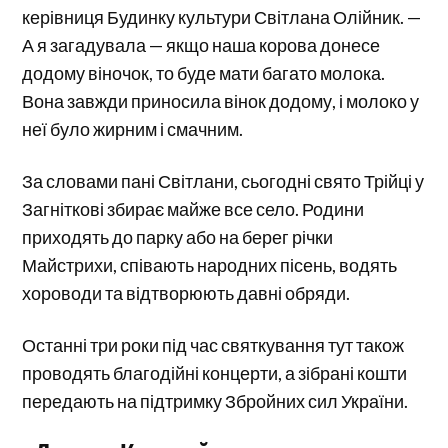
керівниця Будинку культури Світлана Олійник. —
А я загадувала — якщо наша корова донесе
додому віночок, то буде мати багато молока.
Вона завжди приносила вінок додому, і молоко у
неї було жирним і смачним.
За словами пані Світлани, сьогодні свято Трійці у
Загніткові збирає майже все село. Родини
приходять до парку або на берег річки
Майстрихи, співають народних пісень, водять
хороводи та відтворюють давні обряди.
Останні три роки під час святкування тут також
проводять благодійні концерти, а зібрані кошти
передають на підтримку Збройних сил України.