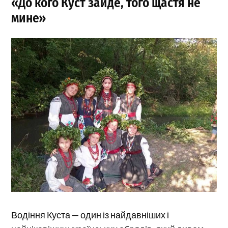
«До кого Куст зайде, того щастя не
мине»
Водіння Куста — один із найдавніших і