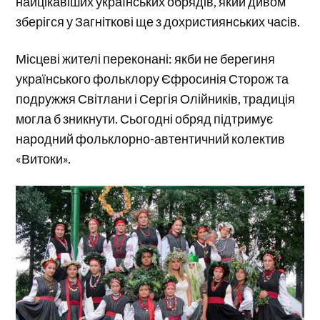
найцікавіших українських обрядів, який дивом
зберігся у Загніткові ще з дохристиянських часів.
Місцеві жителі переконані: якби не берегиня
українського фольклору Єфросинія Сторож та
подружжя Світлани і Сергія Олійників, традиція
могла б зникнути. Сьогодні обряд підтримує
народний фольклорно-автентичний колектив
«Витоки».