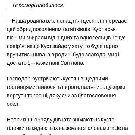
І в коморі плодилося!
— Наша родина вже понад п’ятдесят літ передає
цей обряд поколінням загнітківців. Кустівські
пісні ми збирали від рідних та односельців. Існує
повір’я: якщо Куст зайде у хату, то буде гарно
врунитись нива, а в родині буде злагода, мир і
достаток, — каже пані Світлана.
Господарі зустрічають кустянів щедрими
гостинцями: виносять пироги, паляниці, цукерки,
вертути та гроші, дякуючи за благословення
оселі.
Наприкінці обряду дівчата знімають із Куста
гілочки та кидають їх на землю зі словами: «Це на