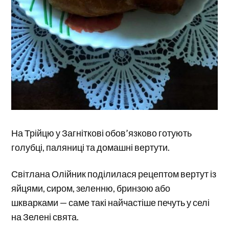
На Трійцю у Загніткові обов’язково готують
голубці, паляниці та домашні вертути.
Світлана Олійник поділилася рецептом вертут із
яйцями, сиром, зеленню, бринзою або
шкварками — саме такі найчастіше печуть у селі
на Зелені свята.