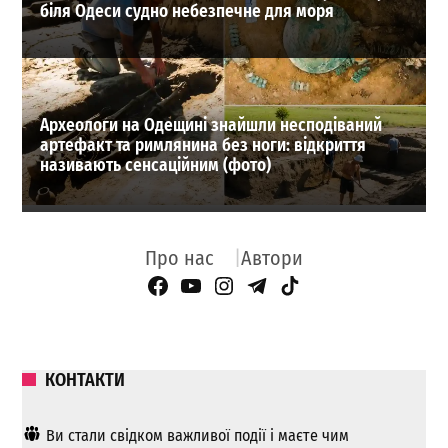
біля Одеси судно небезпечне для моря
Археологи на Одещині знайшли несподіваний
артефакт та римлянина без ноги: відкриття
називають сенсаційним (фото)
Про нас
Автори
Facebook Page
YouTube
Instagram
Telegram
TikTok
КОНТАКТИ
Ви стали свідком важливої ​​події і маєте чим