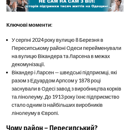
Ключові моменти:
У серпні 2024 року вулицю 8 Березня в
Пересипському районі Одеси перейменували
на вулицю Вікандера та Ларсена в межах
декомунізації.
Вікандер і Ларсен — шведські підприємці, які
разом з Едуардом Арпсом у 1878 році
заснували в Одесі завод з виробництва корків
та лінолеуму. До 1913 року їхнє підприємство
стало одним із найбільших виробників
лінолеуму в Європі.
Чому район – Пересипський?