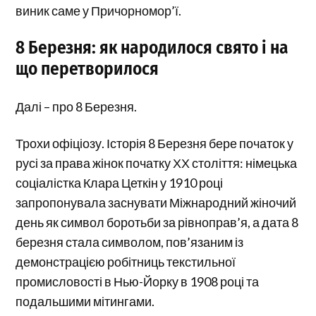
виник саме у Причорномор’ї.
8 Березня: як народилося свято і на
що перетворилося
Далі – про 8 Березня.
Трохи офіціозу. Історія 8 Березня бере початок у
русі за права жінок початку ХХ століття: німецька
соціалістка Клара Цеткін у 1910 році
запропонувала заснувати Міжнародний жіночий
день як символ боротьби за рівноправ’я, а дата 8
березня стала символом, пов’язаним із
демонстрацією робітниць текстильної
промисловості в Нью-Йорку в 1908 році та
подальшими мітингами.