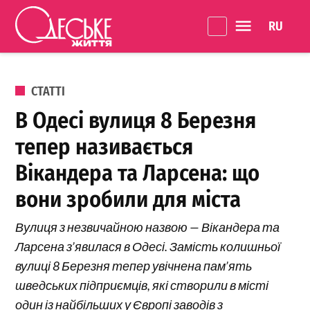
Перейти до вмісту
Language 
Одеське
Життя
ОПУБЛІКОВАНО В
СТАТТІ
В Одесі вулиця 8 Березня
тепер називається
Вікандера та Ларсена: що
вони зробили для міста
Вулиця з незвичайною назвою — Вікандера та
Ларсена з’явилася в Одесі. Замість колишньої
вулиці 8 Березня тепер увічнена пам’ять
шведських підприємців, які створили в місті
один із найбільших у Європі заводів з