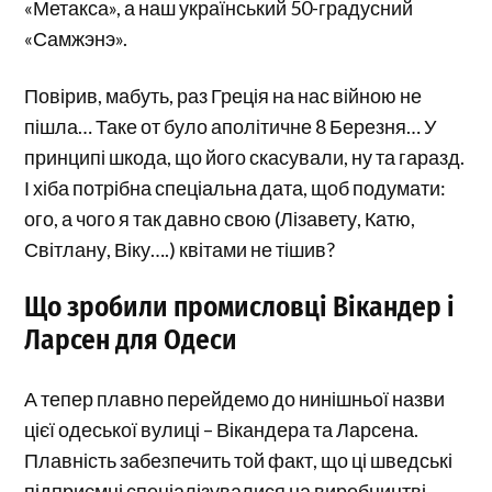
«Метакса», а наш український 50-градусний
«Самжэнэ».
Повірив, мабуть, раз Греція на нас війною не
пішла… Таке от було аполітичне 8 Березня… У
принципі шкода, що його скасували, ну та гаразд.
І хіба потрібна спеціальна дата, щоб подумати:
ого, а чого я так давно свою (Лізавету, Катю,
Світлану, Віку….) квітами не тішив?
Що зробили промисловці Вікандер і
Ларсен для Одеси
А тепер плавно перейдемо до нинішньої назви
цієї одеської вулиці – Вікандера та Ларсена.
Плавність забезпечить той факт, що ці шведські
підприємці спеціалізувалися на виробництві