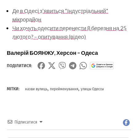
Де в Одесі з’явиться “Індустріальний”
мікрорайон
Чи хочуть одесити перенести 8 березня на 25
лютого? – опитування (відео)
Валерій БОЯНЖУ, Херсон – Одеса
ПОДІЛИТИСЯ:
,
,
МІТКИ:
назви вулиць
перейменування
улицы Одессы
Підписатися