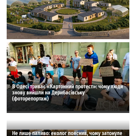
На Одещині хочуть створити нове містечко для
переселенців: що там буде
1
27-07-2026 в 19:31
ВИБІР РЕДАКЦІЇ
В Одесі триває «Картонний протест»: чому люди
знову вийшли на Дерибасівську
(фоторепортаж)
Не лише паливо: еколог пояснив, чому затонуле