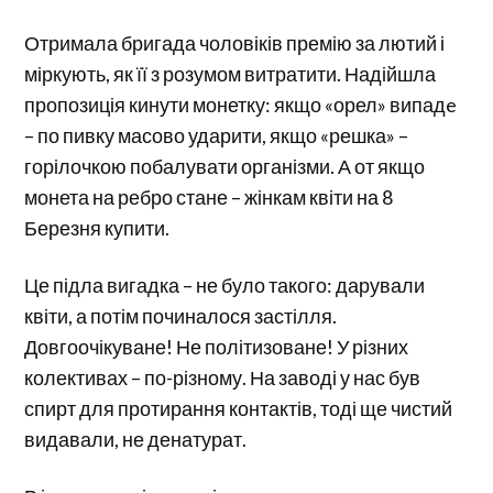
Отримала бригада чоловіків премію за лютий і
міркують, як її з розумом витратити. Надійшла
пропозиція кинути монетку: якщо «орел» випадe
– по пивку масово ударити, якщо «решка» –
горілочкою побалувати організми. А от якщо
монета на ребро стане – жінкам квіти на 8
Березня купити.
Це підла вигадка – не було такого: дарували
квіти, а потім починалося застілля.
Довгоочікуване! Не політизоване! У різних
колективах – по-різному. На заводі у нас був
спирт для протирання контактів, тоді ще чистий
видавали, не денатурат.