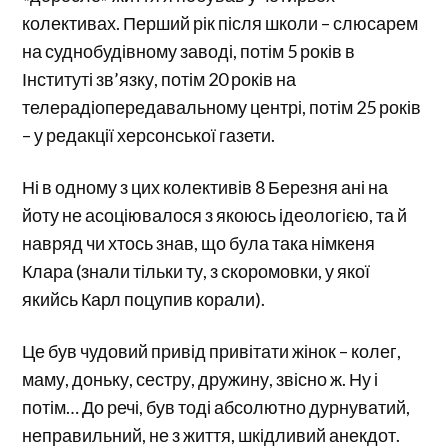
колективах. Перший рік після школи – слюсарем
на суднобудівному заводі, потім 5 років в
Інституті зв’язку, потім 20 років на
телерадіопередавальному центрі, потім 25 років
– у редакції херсонської газети.
Ні в одному з цих колективів 8 Березня ані на
йоту не асоціювалося з якоюсь ідеологією, та й
навряд чи хтось знав, що була така німкеня
Клара (знали тільки ту, з скоромовки, у якої
якийсь Карл поцупив корали).
Це був чудовий привід привітати жінок – колег,
маму, доньку, сестру, дружину, звісно ж. Ну і
потім… До речі, був тоді абсолютно дурнуватий,
неправильний, не з життя, шкідливий анекдот.