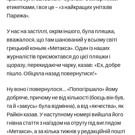
етикетками, і все це – «з найкращих унітазів
Парижа».
У нас на застіллі, окрім іншого, була пляшка,
вважалося, що там шанований у всьому світі
грецький коньяк «Метакса». Один із наших
журналістів присмоктався до цієї пляшки і
щоразу, перекидаючи чарку, казав: «Ех, добре
пішло. Обіцяла назад повернутися!»
Ну воно і повернулося… «Попогіршало» йому
добряче, причому не від кількості (боєць він був,
та й «закусь» була відмінна), а від «якчества», як
Райкін казав. У наступному номері вийшла його
гнівна стаття з наїздом на отруту під виглядом
«Метакси», а за кілька тижнів у редакційній пошті