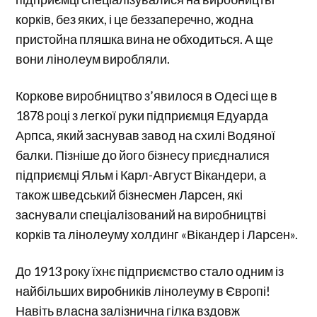
корків, без яких, і це беззаперечно, жодна
пристойна пляшка вина не обходиться. А ще
вони лінолеум виробляли.
Коркове виробництво з’явилося в Одесі ще в
1878 році з легкої руки підприємця Едуарда
Арпса, який заснував завод на схилі Водяної
балки. Пізніше до його бізнесу приєдналися
підприємці Яльм і Карл-Август Вікандери, а
також шведський бізнесмен Ларсен, які
заснували спеціалізований на виробництві
корків та лінолеуму холдинг «Вікандер і Ларсен».
До 1913 року їхнє підприємство стало одним із
найбільших виробників лінолеуму в Європі!
Навіть власна залізнична гілка вздовж