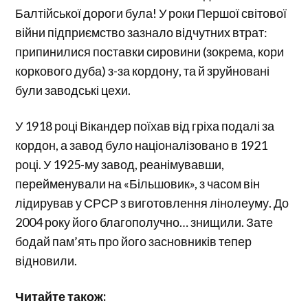
Балтійської дороги була! У роки Першої світової
війни підприємство зазнало відчутних втрат:
припинилися поставки сировини (зокрема, кори
коркового дуба) з-за кордону, та й зруйновані
були заводські цехи.
У 1918 році Вікандер поїхав від гріха подалі за
кордон, а завод було націоналізовано в 1921
році. У 1925-му завод, реанімувавши,
перейменували на «Більшовик», з часом він
лідирував у СРСР з виготовлення лінолеуму. До
2004 року його благополучно… знищили. Зате
бодай пам’ять про його засновників тепер
відновили.
Читайте також: