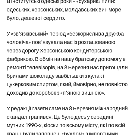
В інститутські одеські роки – «сухарик» пили:
одеських, херсонських, молдавських вин море
було, дешево і сердито.
У «зв’язківський» період «безкорислива дружба
чоловіча» пов’язувала нас із розташованою
через дорогу Херсонською кондитерською
фабрикою. В обмін на нашу братську допомогу в
ремонті телевізорів, на 8 Березня нас пригощали
брилами шоколаду завбільшки з кулак і
цукерковим спиртом, який, ймовірно, не повністю
доходив до коробок з «п’яною вишнею».
У редакції газети саме на 8 Березня міжнародний
скандал трапився. Це було десь у середині
мутних 1990-х, кіоски по всьому місту, як і по всій
країні, були заповнені «бухлом» з імпортними