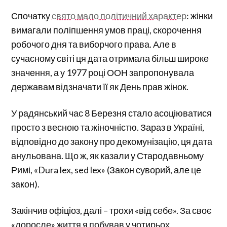
Спочатку
свято мало політичний характер
: жінки
вимагали поліпшення умов праці, скорочення
робочого дня та виборчого права. Але в
сучасному світі ця дата отримала більш широке
значення, а у 1977 році ООН запропонувала
державам відзначати її як День прав жінок.
У радянський час 8 Березня стало асоціюватися
просто з весною та жіночністю. Зараз в Україні,
відповідно до закону про декомунізацію, ця дата
анульована. Що ж, як казали у Стародавньому
Римі, «Dura lex, sed lex» (Закон суворий, але це
закон).
Закінчив офіціоз, далі – трохи «від себе». За своє
«доросле» життя я побував у чотирьох