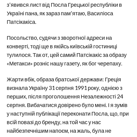
з’явився лист від Посла Грецької республіки в
Україні пана, як зараз пам’ятаю, Василіоса
Патсікакіса.
Посольство, судячи з зворотної адреси на
конверті, тоді ще в якійсь київській гостиниці
тулилося. Так от, цей самий Патсікакіс за образу
«Метакси» розніс нашу газету, як бог черепаху.
Жарти вбік, образа братської держави: Греція
визнала Україну 31 серпня 1991 року, однією з
перших, після проголошення Незалежності 24
серпня. Вибачатися довірено було мені. І я зумів
у наступній публікації переконати Посла, що, при
всій повазі до бренду, на той час у нас
найбезпечнішим напоєм, на жаль, була не