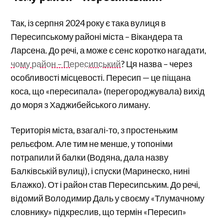
Так, із серпня 2024 року є така вулиця в
Пересипському районі міста – Вікандера та
Ларсена. До речі, а може є сенс коротко нагадати,
чому район – Пересипський
? Ця назва – через
особливості місцевості. Пересип — це піщана
коса, що «пересипала» (перегороджувала) вихід
до моря з Хаджибейського лиману.
Територія міста, взагалі-то, з простеньким
рельєфом. Але тим не менше, у топоніми
потрапили й балки (Водяна, дала назву
Балківській вулиці), і спуски (Маринеско, нині
Блажко). От і район став Пересипським. До речі,
відомий Володимир Даль у своєму «Тлумачному
словнику» підкреслив, що термін «Пересип»