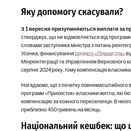
Яку допомогу скасували?
З 1 вересня призупиняються виплати за п
стверджує, що не відмовляється від програми, 
словами заступника міністра з питань реінте
Усенка, фінансування
проекту «Прихисток»
ві
Мінреінтеграції та Управлінням Верховного ко
серпня 2024 року, тому компенсація власника
Нагадаємо, що з початку повномасштабного вт
програми «Прихисток» власники житла, які б
компенсацію за кожного переселенця. В нео
приблизно 450 гривень на місяць.
Національний кешбек: що 