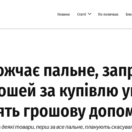
Новини
Статті
По поличках
Бло
Open dropdown menu
ожчає пальне, зап
ошей за купівлю у
тять грошову допо
а деякі товари, перш за все пальне, планують скасув