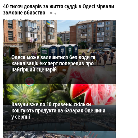
40 тисяч доларів за життя судді: в Одесі зірвали
замовне вбивство
0
03-08-2026 в 22:17
ВИБІР РЕДАКЦІЇ
Одеса може залишитися без води та
каналізації: експерт попередив про
найгірший сценарій
Кавуни вже по 10 гривень: скільки
коштують продукти на базарах Одещини
у серпні