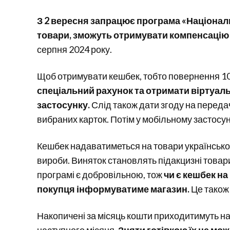
З 2 вересня запрацює програма «Національ
товари, зможуть отримувати компенсацію 
серпня 2024 року.
Щоб отримувати кешбек, тобто повернення 1
спеціальний рахунок та отримати віртуаль
застосунку.
Слід також дати згоду на передачу
вибраних карток. Потім у мобільному застосу
Кешбек надаватиметься на товари українськог
вироби. Виняток становлять підакцизні товари.
програмі є добровільною, тож
чи є кешбек на
покупця інформуватиме магазин.
Це також 
Накопичені за місяць кошти приходитимуть на 