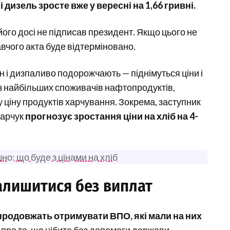
 дизель зросте вже у вересні на 1,66 гривні.
його досі не підписав президент. Якщо цього не
вчого акта буде відтерміновано.
 і дизпаливо подорожчають — піднімуться ціни і
и з найбільших споживачів нафтопродуктів,
 ціну продуктів харчування. Зокрема, заступник
Марчук
прогнозує зростання ціни на хліб на 4-
о: що буде з цінами на хліб
алишитися без виплат
 продовжать отримувати ВПО, які мали на них