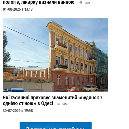
пологів, лікарку визнали винною
4232
01-08-2026 в 13:18
Які таємниці приховує знаменитий «будинок з
однією стіною» в Одесі
3980
30-07-2026 в 19:58