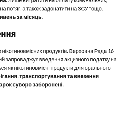
на.
Лише витратити на оплату комунальних,
 на потяг, а також задонатити на ЗСУ тощо.
ивень за місяць.
ення
ж нікотиновмісних продуктів. Верховна Рада 16
кий запроваджує введення акцизного податку на
ся як нікотиновмісні продукти для орального
рігання, транспортування та ввезення
арок суворо заборонені.