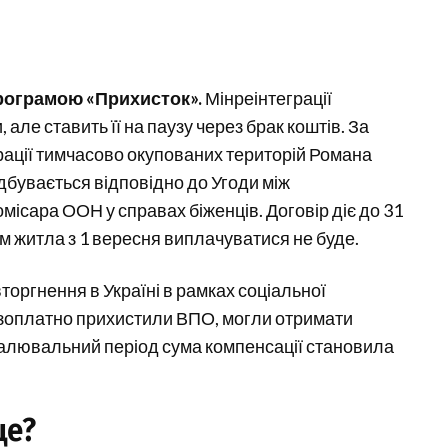
рограмою «Прихисток».
Мінреінтеграції
але ставить її на паузу через брак коштів. За
грації тимчасово окупованих територій Романа
дбувається відповідно до Угоди між
місара ООН у справах біженців. Договір діє до 31
м житла з 1 вересня виплачуватися не буде.
оргнення в Україні в рамках соціальної
езоплатно прихистили ВПО, могли отримати
палювальний період сума компенсації становила
це?