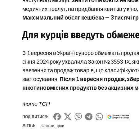
наступного місяця.
Зняти готівкою їх не мож
медичних послуг, на придбання квитків у кіно,
Максимальний обсяг кешбека — 3 тисячі гр
Для курців введуть обмеж
З 1 вересня в Україні суворо обмежать прода
січня 2024 року ухвалила Закон № 3553-ІХ, я
ввезення та продаж товарів, що класифікують
застосування.
Після 1 вересня продаж, збе
нікотиновмісних продуктів без акцизних м
Фото ТСН
ПОДІЛИТИСЯ:
,
МІТКИ:
виплати
ціни