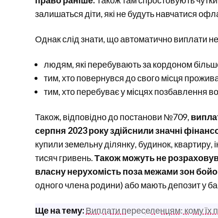
право раніше.
Також там спростовують чутки 
залишаться діти, які не будуть навчатися офл
Однак слід знати, що автоматично виплати н
людям, які перебувають за кордоном більше
тим, хто повернувся до свого місця прожив
тим, хто перебуває у місцях позбавлення во
Також, відповідно до постанови №709,
виплат
серпня 2023 року здійснили значні фінансо
купили земельну ділянку, будинок, квартиру, 
тисяч гривень.
Також можуть не розраховув
власну нерухомість поза межами зон бойо
одного члена родини) або мають депозит у ба
Ще на тему:
Виплати переселенцям: кому їх 