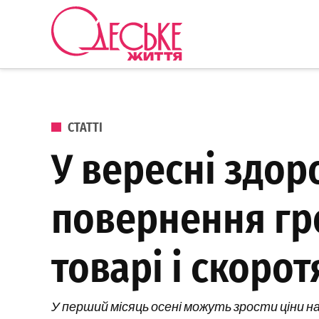
Перейти до вмісту
Одеське
Життя
ОПУБЛІКОВАНО В
СТАТТІ
У вересні здор
повернення гр
товарі і скоро
У перший місяць осені можуть зрости ціни н