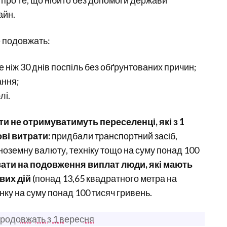
про те, що нібито без допомоги держави
айн.
е подовжать:
 ніж 30 днів поспіль без обґрунтованих причин;
ання;
лі.
и не отримуватимуть переселенці, які з 1
ві витрати:
придбали транспортний засіб,
іноземну валюту, техніку тощо на суму понад 100
ати на подовження виплат люди, які мають
вих дій
(понад 13,65 квадратного метра на
нку на суму понад 100 тисяч гривень.
продовжать з 1 вересня