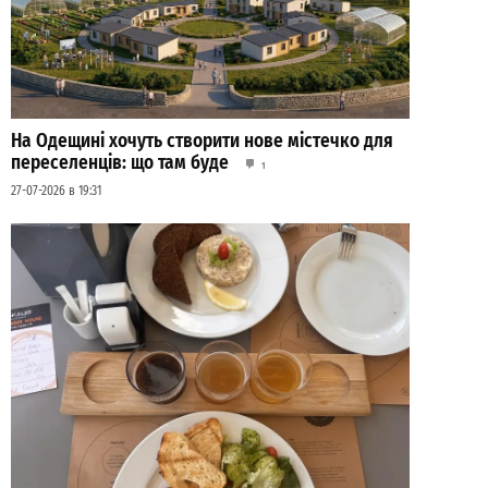
На Одещині хочуть створити нове містечко для
переселенців: що там буде
1
27-07-2026 в 19:31