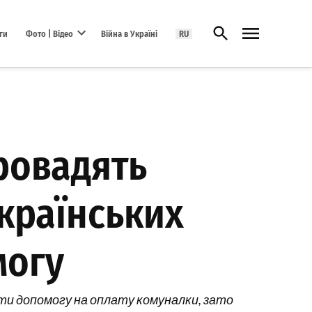
Відкрити пошук
ги
Фото | Відео
Війна в Україні
RU
Open dropdown menu
ровадять
країнських
могу
ати допомогу на оплату комуналки, зато