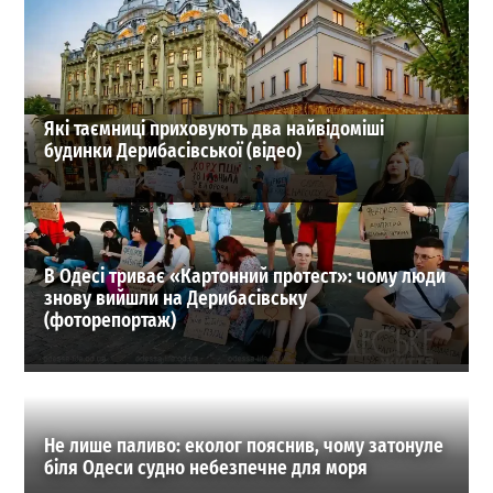
отримала родина 1-го зама Одеської митниці
1
21-07-2026 в 11:08
ВИБІР РЕДАКЦІЇ
Які таємниці приховують два найвідоміші
будинки Дерибасівської (відео)
В Одесі триває «Картонний протест»: чому люди
знову вийшли на Дерибасівську
(фоторепортаж)
Не лише паливо: еколог пояснив, чому затонуле
біля Одеси судно небезпечне для моря