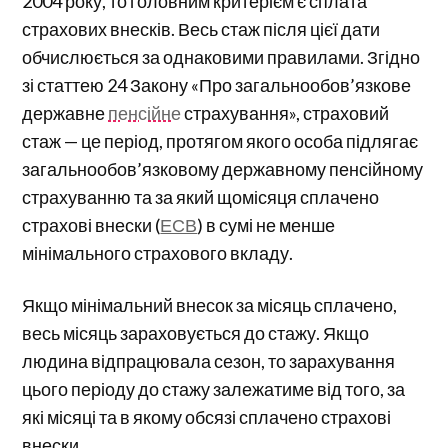
2004 року, то головним критерієм є сплата
страхових внесків. Весь стаж після цієї дати
обчислюється за однаковими правилами. Згідно
зі статтею 24 Закону «Про загальнообов’язкове
державне
пенсійне
страхування», страховий
стаж — це період, протягом якого особа підлягає
загальнообов’язковому державному пенсійному
страхуванню та за який щомісяця сплачено
страхові внески (
ЕСВ
) в сумі не менше
мінімального страхового вкладу.
Якщо мінімальний внесок за місяць сплачено,
весь місяць зараховується до стажу. Якщо
людина відпрацювала сезон, то зарахування
цього періоду до стажу залежатиме від того, за
які місяці та в якому обсязі сплачено страхові
внески.