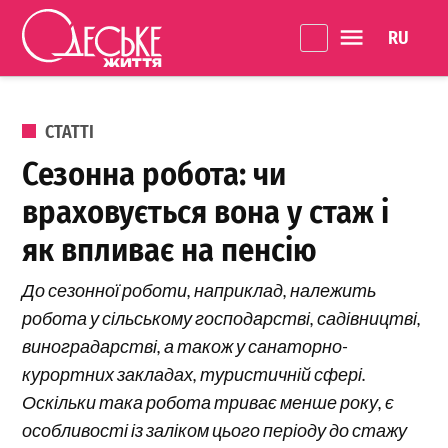
Перейти до вмісту
Language 
Одеське
Життя
ОПУБЛІКОВАНО В
СТАТТІ
Сезонна робота: чи
враховується вона у стаж і
як впливає на пенсію
До сезонної роботи, наприклад, належить
робота у сільському господарстві, садівництві,
виноградарстві, а також у санаторно-
курортних закладах, туристичній сфері.
Оскільки така робота триває менше року, є
особливості із заліком цього періоду до стажу