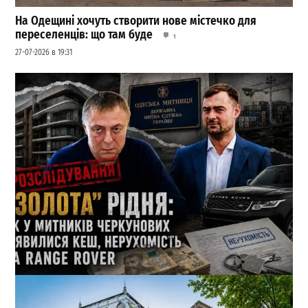
На Одещині хочуть створити нове містечко для
переселенців: що там буде
1
27-07-2026 в 19:31
Кеш і Range Rover від пенсіонерки: які подарунки