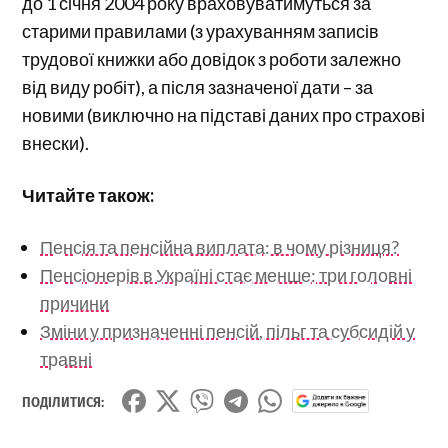
до 1 січня 2004 року враховуватимуться за
старими правилами (з урахуванням записів
трудової книжки або довідок з роботи залежно
від виду робіт), а після зазначеної дати – за
новими (виключно на підставі даних про страхові
внески).
Читайте також:
Пенсія та пенсійна виплата: в чому різниця?
Пенсіонерів в Україні стає менше: три головні
причини
Зміни у призначенні пенсій, пільг та субсидій у
травні
ПОДІЛИТИСЯ: