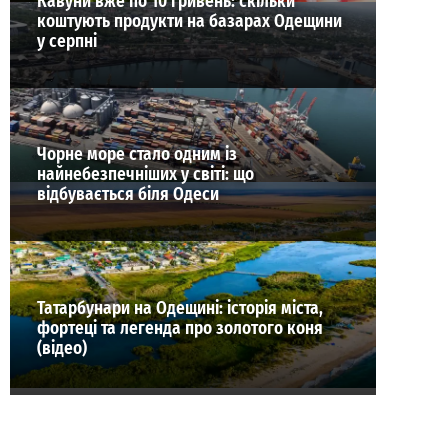
Кавуни вже по 10 гривень: скільки
коштують продукти на базарах Одещини
у серпні
Чорне море стало одним із
найнебезпечніших у світі: що
відбувається біля Одеси
Татарбунари на Одещині: історія міста,
фортеці та легенда про золотого коня
(відео)