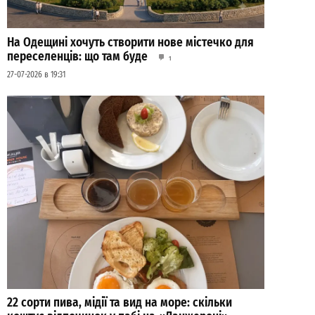
На Одещині хочуть створити нове містечко для
переселенців: що там буде
1
27-07-2026 в 19:31
22 сорти пива, мідії та вид на море: скільки