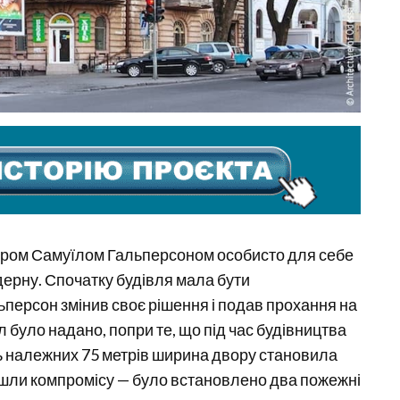
тором Самуїлом Гальперсоном особисто для себе
дерну. Спочатку будівля мала бути
персон змінив своє рішення і подав прохання на
 було надано, попри те, що під час будівництва
ь належних 75 метрів ширина двору становила
ійшли компромісу — було встановлено два пожежні