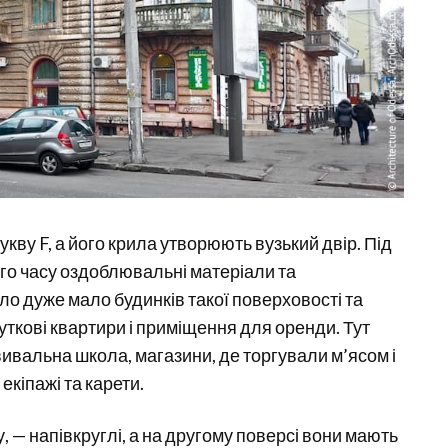
кву F, а його крила утворюють вузький двір. Під
ого часу оздоблювальні матеріали та
було дуже мало будинків такої поверховості та
уткові квартири і приміщення для оренди. Тут
ивальна школа, магазини, де торгували м’ясом і
кіпажі та карети.
у, — напівкруглі, а на другому поверсі вони мають