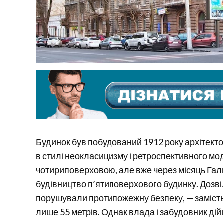
Будинок був побудований 1912 року архітек
в стилі неокласицизму і ретроспективного мо
чотириповерховою, але вже через місяць Галь
будівництво п’ятиповерхового будинку. Дозвіл
порушували протипожежну безпеку, — заміст
лише 55 метрів. Однак влада і забудовник д