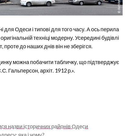
 для Одеси і типові для того часу. А ось перила
оригінальній техніці модерну. Усередині будівлі
 проте до наших днів він не зберігся.
будинку можна побачити табличку, що підтверджує
.С. Гальперсон, архіт. 1912 р.».
ися назви історичних районів Одеси
дресу: яка і чому?