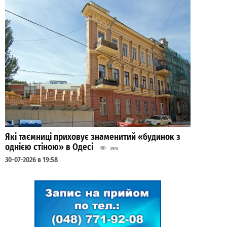
Які таємниці приховує знаменитий «будинок з
однією стіною» в Одесі
3976
30-07-2026 в 19:58