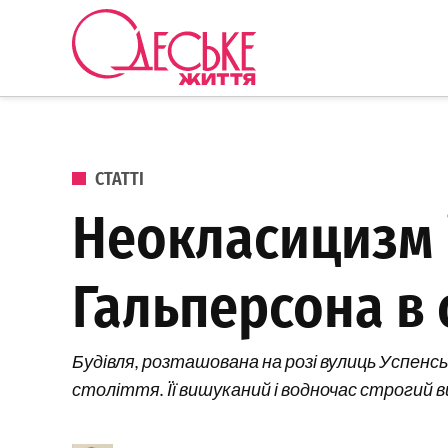
Перейти до вмісту
Одеське
Життя
ОПУБЛІКОВАНО В
СТАТТІ
Неокласицизм 
Гальперсона в 
Будівля, розташована на розі вулиць Успенсь
століття. Її вишуканий і водночас строгий 