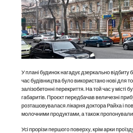
У плані будинок нагадує дзеркально відбиту бу
час будівництва було використано нові для т
залізобетонні перекриття. На той час у місті 
габаритів. Проєкт передбачав величезні приб
розташовувалася лікарня доктора Райха і пов
молочними продуктами, а також пропонували е
Усі прорізи першого поверху, крім арки проїзд