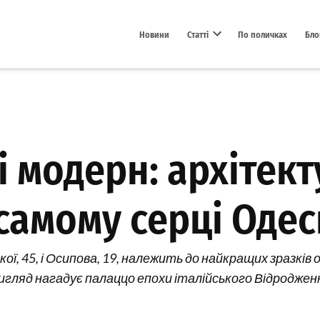
Новини
Статті
По поличках
Бло
Open dropdown menu
і модерн: архітек
самому серці Одес
кої, 45, і Осипова, 19, належить до найкращих зразків
вигляд нагадує палаццо епохи італійського Відроджен