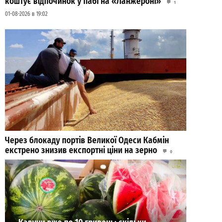
коштує відпочинок у пабі на «Ланжероні»
1
01-08-2026 в 19:02
Через блокаду портів Великої Одеси Кабмін
екстрено знизив експортні ціни на зерно
0
04-08-2026 в 17:28
ВИБІР РЕДАКЦІЇ