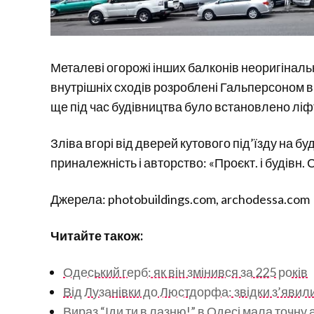
Металеві огорожі інших балконів неоригінальні
внутрішніх сходів розроблені Гальперсоном в 
ще під час будівництва було встановлено ліфт,
Зліва вгорі від дверей кутового під’їзду на 
приналежність і авторство: «Проєкт. і будівн. С
Джерела: photobuildings.com, archodessa.com
Читайте також:
Одеський герб: як він змінився за 225 років
Від Лузанівки до Люстдорфа: звідки з’явил
Вираз “Іди ти в лазню!” в Одесі мала точну а