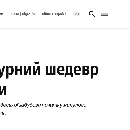
Відкрити пошук
ги
Фото | Відео
Війна в Україні
RU
Open dropdown menu
турний шедевр
и
 одеської забудови початку минулого
ня.