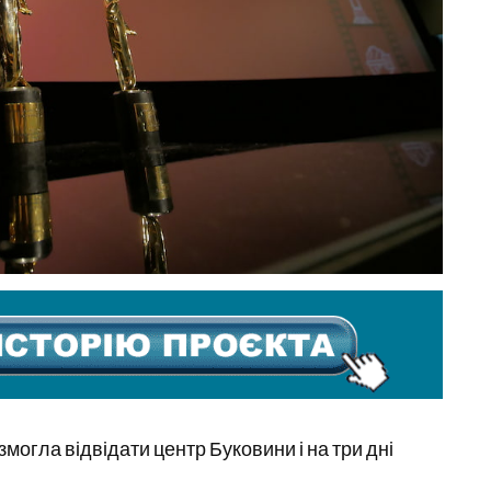
огла відвідати центр Буковини і на три дні