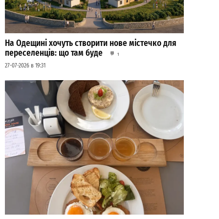
На Одещині хочуть створити нове містечко для
переселенців: що там буде
1
27-07-2026 в 19:31