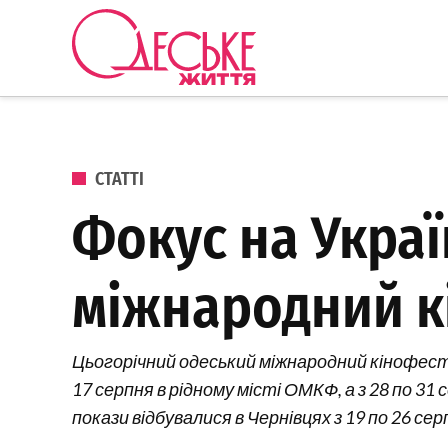
Перейти до вмісту
Одеське
Життя
ОПУБЛІКОВАНО В
СТАТТІ
Фокус на Украї
міжнародний к
Цьогорічний одеський міжнародний кінофести
17 серпня в рідному місті ОМКФ, а з 28 по 31
покази відбувалися в Чернівцях з 19 по 26 сер