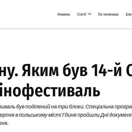
Новини
Статті
По поличках
Бло
Open dropdown menu
ну. Яким був 14-й
інофестиваль
валь був поділений на три блоки. Спеціальна програма
 серпня в польському місті Гдиня пройшли Дні документ
пня.