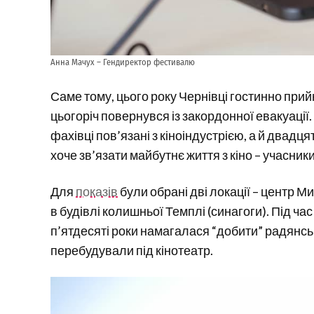
Анна Мачух – Гендиректор фестивалю
Саме тому, цього року Чернівці гостинно прийн
цьогоріч повернувся із закордонної евакуації.
фахівці пов’язані з кіноіндустрією, а й двадц
хоче зв’язати майбутнє життя з кіно – учасник
Для
показів
були обрані дві локації – центр М
в будівлі колишньої Темплі (синагоги). Під час 
п’ятдесяті роки намагалася “добити” радянська
перебудували під кінотеатр.