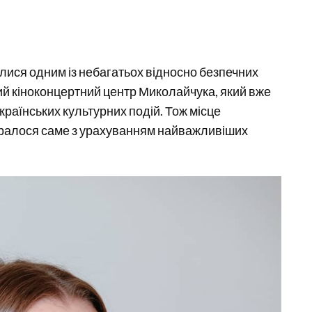
илися одним із небагатьох відносно безпечних
сний кіноконцертний центр Миколайчука, який вже
країнських культурних подій. Тож місце
ралося саме з урахуванням найважливіших