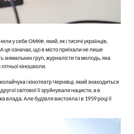
яли у себе ОМКФ, який, як і тисячі українців,
 А це означає, що в місто приїхали не лише
ять знімальних груп, журналісти та молодь, яка
и літньої кіношколи.
иколайчука і кінотеатр Чернівці, який знаходиться
другої світової її зруйнували нацисти, а в
 влада. Але будівля вистояла і в 1959 році її