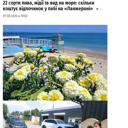
22 сорти пива, мідії та вид на море: скільки
коштує відпочинок у пабі на «Ланжероні»
1
01-08-2026 в 19:02
Море в Одесі не поспішає прогріватися: якою
буде температура води 31 липня
0
31-07-2026 в 07:14