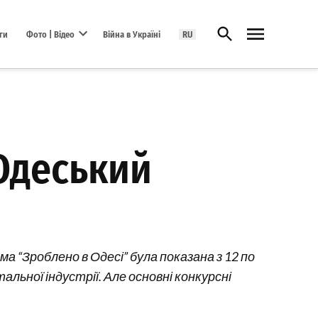
Відкрити пошук
ги
Фото | Відео
Війна в Україні
RU
Open dropdown menu
 Одеський
 “Зроблено в Одесі” була показана з 12 по
альної індустрії. Але основні конкурсні