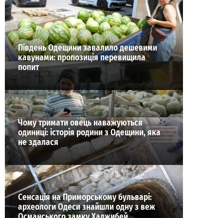
ВИБІР РЕДАКЦІЇ
Південь Одещини завалило дешевими
кавунами: пропозиція перевищила
попит
Чому тримати овець наважуються
одиниці: історія родини з Одещини, яка
не здалася
Сенсація на Приморському бульварі:
археологи Одеси знайшли одну з веж
Османського замку Хаджибей