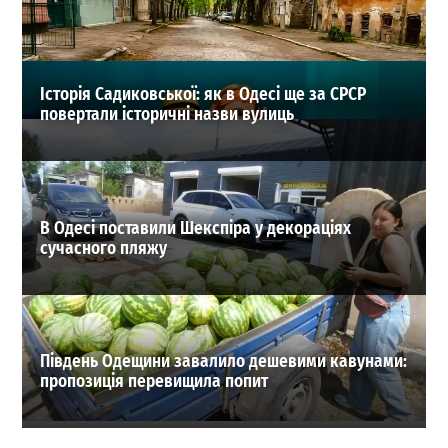
29-07-2026 в 10:16
ВИБІР РЕДАКЦІЇ
Історія Садиковської: як в Одесі ще за СРСР
повертали історичні назви вулиць
В Одесі поставили Шекспіра у декораціях
сучасного пляжу
Південь Одещини завалило дешевими кавунами:
пропозиція перевищила попит