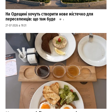
На Одещині хочуть створити нове містечко для
переселенців: що там буде
1
27-07-2026 в 19:31