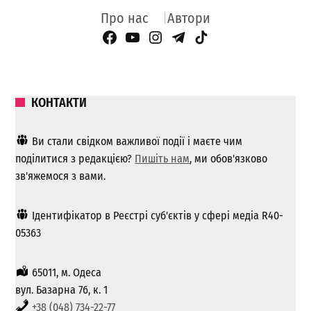
Про нас
Автори
Facebook Page
YouTube
Instagram
Telegram
TikTok
КОНТАКТИ
Ви стали свідком важливої ​​події і маєте чим
поділитися з редакцією?
Пишіть нам
, ми обов'язково
зв'яжемося з вами.
Ідентифікатор в Реєстрі суб'єктів у сфері медіа R40-
05363
65011, м. Одеса
вул. Базарна 76, к. 1
+38 (048) 734-22-77