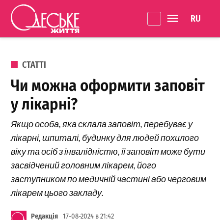
Перейти до вмісту
Language 
Одеське
Життя
ОПУБЛІКОВАНО В
СТАТТІ
Чи можна оформити заповіт
у лікарні?
Якщо особа, яка склала заповіт, перебуває у
лікарні, шпиталі, будинку для людей похилого
віку та осіб з інвалідністю, її заповіт може бути
засвідчений головним лікарем, його
заступником по медичній частині або черговим
лікарем цього закладу.
Редакція
17-08-2024 в 21:42