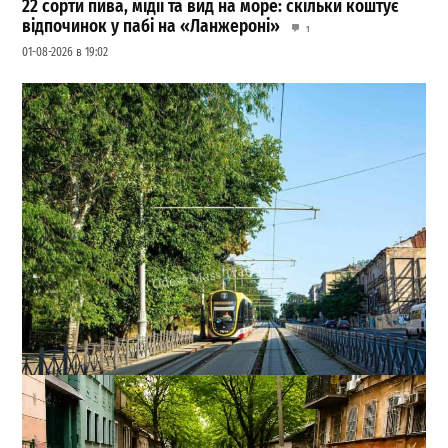
22 сорти пива, мідії та вид на море: скільки коштує
відпочинок у пабі на «Ланжероні»
1
01-08-2026 в 19:02
В Одесі змінили рух трамваїв і тролейбусів: які
маршрути скасували
0