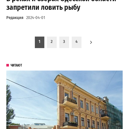
запретили ловить рыбу
Редакция
2024-04-01
Пагинация записей
1
2
3
4
ЧИТАЮТ