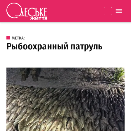
Перейти к содержанию
Одеське
La
життя
МЕТКА:
рыбоохранный патруль