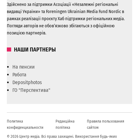
Здійснено за підтримки Асоціації «Незалежні регіональні
видавці України» та Foreningen Ukrainian Media Fund Nordic в
рамках реалізації проєкту Хаб підтримки регіональних медіа.
Погляди авторів не обов’язково збігаються з офіційною
позицією партнерів.
НАШИ ПАРТНЕРЫ
На пенсии
Работа
Depositphotos
ГО "Перспектива"
Политика
Редакційна
Правила пользования
конфиденциальности
політика
сайтом
© 2026 Центр медіа. Всі права захищені. Використання будь-яких