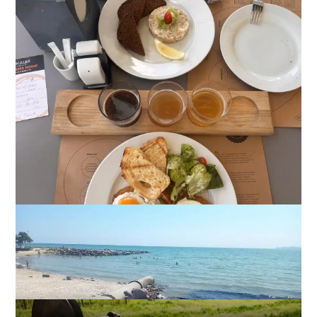
22 сорта пива, мидии и вид на море: сколько стоит
отдых в пабе на «Ланжероне»
2
2026-08-01
ВИБОР РЕДАКЦИИ