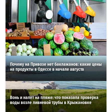
Неприятный сюрприз для водителей Одессы: на АЗС
снова взлетели цены
2
2026-07-28
ВИБОР РЕДАКЦИИ
Почему на Привозе нет баклажанов: какие цены
на продукты в Одессе в начале августа
Вонь и налет на пляже: что показала проверка
воды возле ливневой трубы в Крыжановке