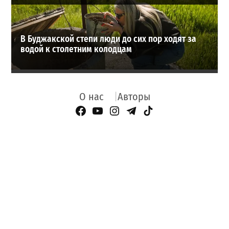
В Буджакской степи люди до сих пор ходят за
водой к столетним колодцам
О нас
Авторы
Facebook Page
YouTube
Instagram
Telegram
TikTok