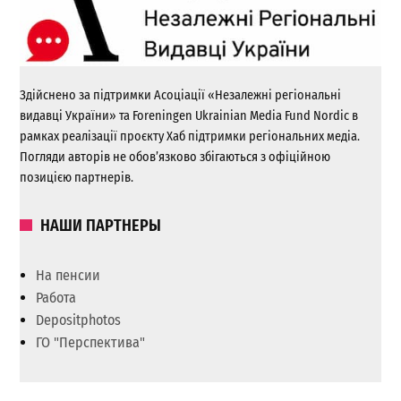
Здійснено за підтримки Асоціації «Незалежні регіональні
видавці України» та Foreningen Ukrainian Media Fund Nordic в
рамках реалізації проєкту Хаб підтримки регіональних медіа.
Погляди авторів не обов’язково збігаються з офіційною
позицією партнерів.
НАШИ ПАРТНЕРЫ
На пенсии
Работа
Depositphotos
ГО "Перспектива"