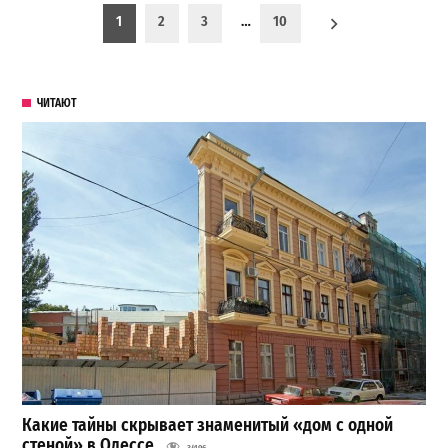
Пагинация записей
1
2
3
…
10
ЧИТАЮТ
Какие тайны скрывает знаменитый «дом с одной
стеной» в Одессе
34196